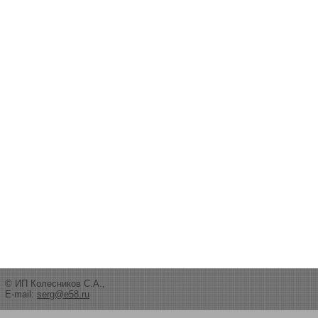
© ИП Колесников С.А.,
E-mail:
serg@e58.ru