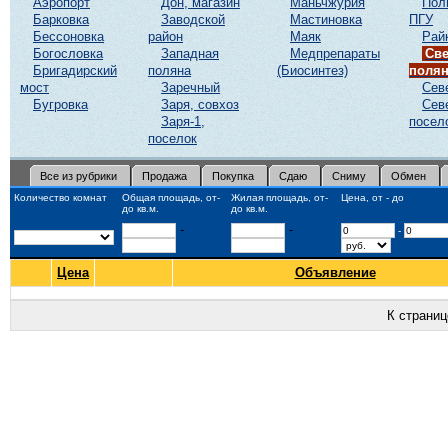
Аэропорт
Дон, магазин
Маньчжурия
Пол
Барковка
Заводской
Мастиновка
ПГУ
Бессоновка
район
Маяк
Рай
Богословка
Западная
Медпрепараты
Све
Бригадирский
поляна
(Биосинтез)
поля
мост
Заречный
Сев
Бугровка
Заря, совхоз
Сев
Заря-1,
посел
поселок
Все из рубрики
Продажа
Покупка
Сдаю
Сниму
Обмен
Количество комнат
Общая площадь, от-
Жилая площадь, от-
Цена, от - до
до кв.м.
до кв.м.
-
-
-
Цена
Объявление
К страни