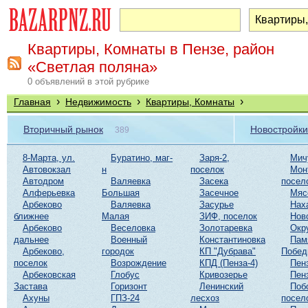
Квартиры, Комнаты в Пензе, район
«Светлая поляна»
0 объявлений в этой рубрике
›
›
›
Главная
Недвижимость
Квартиры, Комнаты
Вторичный рынок
Новостройки
389
8-Марта, ул.
Буратино, маг-
Заря-2,
Мич
Автовокзал
н
поселок
Мон
Автодром
Валяевка
Засека
посел
Алферьевка
Большая
Засечное
Мяс
Арбеково
Валяевка
Засурье
Нах
ближнее
Малая
ЗИФ, поселок
Нов
Арбеково
Веселовка
Золотаревка
Окр
дальнее
Военный
Константиновка
Пам
Арбеково,
городок
КП "Дубрава"
Побе
поселок
Возрождение
КПД (Пенза-4)
Пен
Арбековская
Глобус
Кривозерье
Пен
Застава
Горизонт
Ленинский
Поб
Ахуны
ГПЗ-24
лесхоз
посел