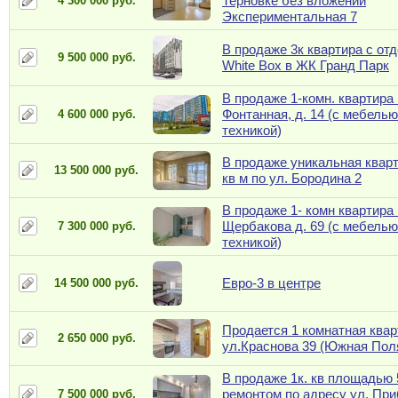
Терновке без вложений
4 300 000 руб.
Экспериментальная 7
В продаже 3к квартира с от
9 500 000 руб.
White Box в ЖК Гранд Парк
В продаже 1-комн. квартира 
Фонтанная, д. 14 (с мебелью
4 600 000 руб.
техникой)
В продаже уникальная кварт
13 500 000 руб.
кв м по ул. Бородина 2
В продаже 1- комн квартира 
Щербакова д. 69 (с мебелью
7 300 000 руб.
техникой)
Евро-3 в центре
14 500 000 руб.
Продается 1 комнатная квар
2 650 000 руб.
ул.Краснова 39 (Южная Пол
В продаже 1к. кв площадью 
ремонтом по адресу ул. Пр
7 500 000 руб.