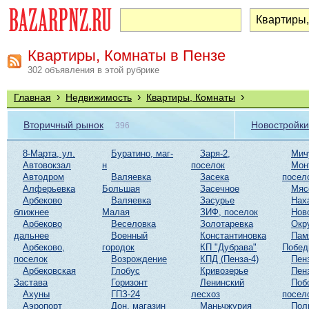
Квартиры, Комнаты в Пензе
302 объявления в этой рубрике
›
›
›
Главная
Недвижимость
Квартиры, Комнаты
Вторичный рынок
Новостройки
396
8-Марта, ул.
Буратино, маг-
Заря-2,
Мич
Автовокзал
н
поселок
Мон
Автодром
Валяевка
Засека
посел
Алферьевка
Большая
Засечное
Мяс
Арбеково
Валяевка
Засурье
Нах
ближнее
Малая
ЗИФ, поселок
Нов
Арбеково
Веселовка
Золотаревка
Окр
дальнее
Военный
Константиновка
Пам
Арбеково,
городок
КП "Дубрава"
Побе
поселок
Возрождение
КПД (Пенза-4)
Пен
Арбековская
Глобус
Кривозерье
Пен
Застава
Горизонт
Ленинский
Поб
Ахуны
ГПЗ-24
лесхоз
посел
Аэропорт
Дон, магазин
Маньчжурия
Пол