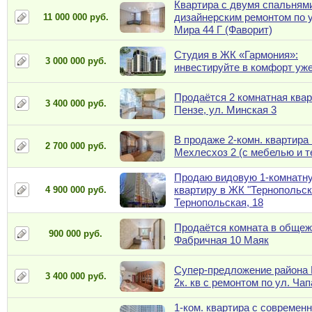
Квартира с двумя спальням
дизайнерским ремонтом по 
11 000 000 руб.
Мира 44 Г (Фаворит)
Студия в ЖК «Гармония»:
3 000 000 руб.
инвестируйте в комфорт уже
Продаётся 2 комнатная квар
3 400 000 руб.
Пензе, ул. Минская 3
В продаже 2-комн. квартира 
2 700 000 руб.
Мехлесхоз 2 (с мебелью и т
Продаю видовую 1-комнатн
квартиру в ЖК "Тернопольск
4 900 000 руб.
Тернопольская, 18
Продаётся комната в общеж
900 000 руб.
Фабричная 10 Маяк
Супер-предложение района 
3 400 000 руб.
2к. кв с ремонтом по ул. Чап
1-ком. квартира с современ