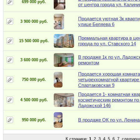
699 000 руб.
от центра города ул. Калини
Продается уютная 3к кварти
3 900 000 руб.
улице Беляева 6
Премиальная квартира в це
15 500 000 руб.
города по ул. Ставского 14
В продаже 1к по ул. Ладожск
3 600 000 руб.
ремонтом
Продается хорошая комната
четырехкомнатной квартире 
750 000 руб.
Спартаковская 9
Продается 1- комнатная ква
косметическим ремонтом по 
4 500 000 руб.
Ладожской 146
В продаже ОК по ул. Ленина
950 000 руб.
К странице:
1
,
2
,
3
,
4
,
5
,
6
,
7
следующ