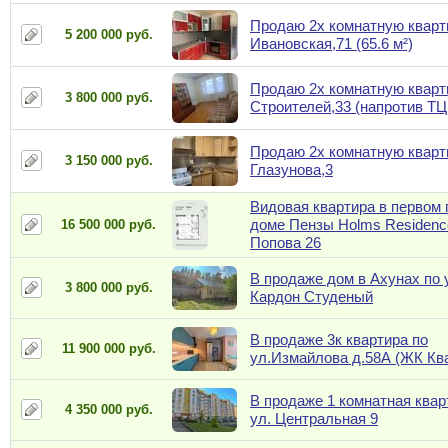
Продаю 2х комнатную кварт
5 200 000 руб.
Ивановская,71 (65.6 м²)
Продаю 2х комнатную кварт
3 800 000 руб.
Строителей,33 (напротив ТЦ
Продаю 2х комнатную кварт
3 150 000 руб.
Глазунова,3
Видовая квартира в первом
доме Пензы Holms Residence
16 500 000 руб.
Попова 26
В продаже дом в Ахунах по 
3 800 000 руб.
Кардон Студеный
В продаже 3к квартира по
11 900 000 руб.
ул.Измайлова д.58А (ЖК Ква
В продаже 1 комнатная квар
4 350 000 руб.
ул. Центральная 9