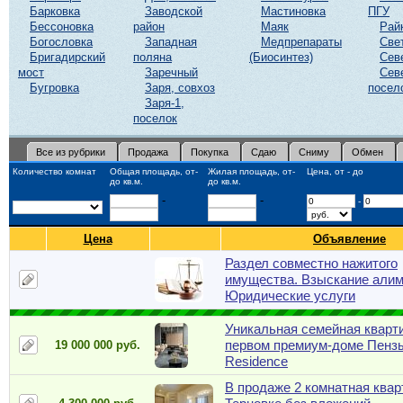
Барковка
Заводской
Мастиновка
ПГУ
Бессоновка
район
Маяк
Рай
Богословка
Западная
Медпрепараты
Све
Бригадирский
поляна
(Биосинтез)
Сев
мост
Заречный
Сев
Бугровка
Заря, совхоз
посел
Заря-1,
поселок
Все из рубрики
Продажа
Покупка
Сдаю
Сниму
Обмен
Количество комнат
Общая площадь, от-
Жилая площадь, от-
Цена, от - до
до кв.м.
до кв.м.
-
-
-
Цена
Объявление
Раздел совместно нажитого
имущества. Взыскание алим
Юридические услуги
Уникальная семейная кварт
первом премиум-доме Пенз
19 000 000 руб.
Residence
В продаже 2 комнатная квар