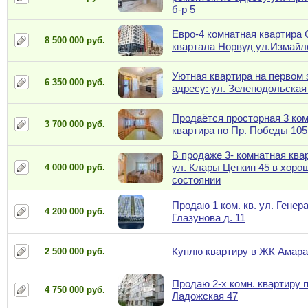
б-р 5
Евро-4 комнатная квартира 
8 500 000 руб.
квартала Норвуд ул.Измайл
Уютная квартира на первом 
6 350 000 руб.
адресу: ул. Зеленодольская
Продаётся просторная 3 ко
3 700 000 руб.
квартира по Пр. Победы 105
В продаже 3- комнатная ква
ул. Клары Цеткин 45 в хоро
4 000 000 руб.
состоянии
Продаю 1 ком. кв. ул. Генер
4 200 000 руб.
Глазунова д. 11
Куплю квартиру в ЖК Амара
2 500 000 руб.
Продаю 2-х комн. квартиру п
4 750 000 руб.
Ладожская 47