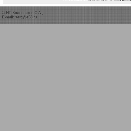
© ИП Колесников С.А.,
E-mail:
serg@e58.ru