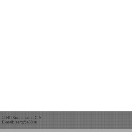
© ИП Колесников С.А.,
E-mail:
serg@e58.ru