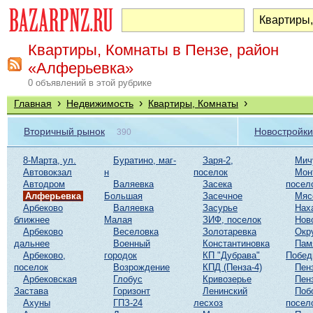
Квартиры, Комнаты в Пензе, район
«Алферьевка»
0 объявлений в этой рубрике
›
›
›
Главная
Недвижимость
Квартиры, Комнаты
Вторичный рынок
Новостройки
390
8-Марта, ул.
Буратино, маг-
Заря-2,
Мич
Автовокзал
н
поселок
Мон
Автодром
Валяевка
Засека
посел
Алферьевка
Большая
Засечное
Мяс
Арбеково
Валяевка
Засурье
Нах
ближнее
Малая
ЗИФ, поселок
Нов
Арбеково
Веселовка
Золотаревка
Окр
дальнее
Военный
Константиновка
Пам
Арбеково,
городок
КП "Дубрава"
Побе
поселок
Возрождение
КПД (Пенза-4)
Пен
Арбековская
Глобус
Кривозерье
Пен
Застава
Горизонт
Ленинский
Поб
Ахуны
ГПЗ-24
лесхоз
посел