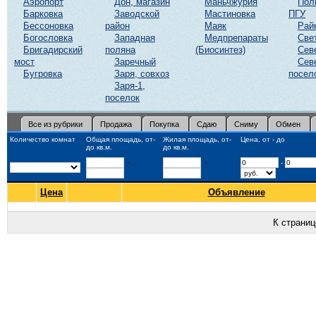
Аэропорт
Дон, магазин
Маньчжурия
Пол
Барковка
Заводской
Мастиновка
ПГУ
Бессоновка
район
Маяк
Рай
Богословка
Западная
Медпрепараты
Све
Бригадирский
поляна
(Биосинтез)
Сев
мост
Заречный
Сев
Бугровка
Заря, совхоз
посел
Заря-1,
поселок
Все из рубрики
Продажа
Покупка
Сдаю
Сниму
Обмен
Количество комнат
Общая площадь, от-
Жилая площадь, от-
Цена, от - до
до кв.м.
до кв.м.
-
-
-
Цена
Объявление
К страни