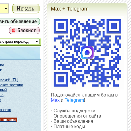
Max + Telegram
ие
к
а
вский, ТЦ
ская застава
чный
Подключайся к нашим ботам в
ка
а
Max
и
Telegram
!
ановка
· Служба поддержки
· Оповещения от сайта
 поляна
· Ваши объявления
· Платные коды