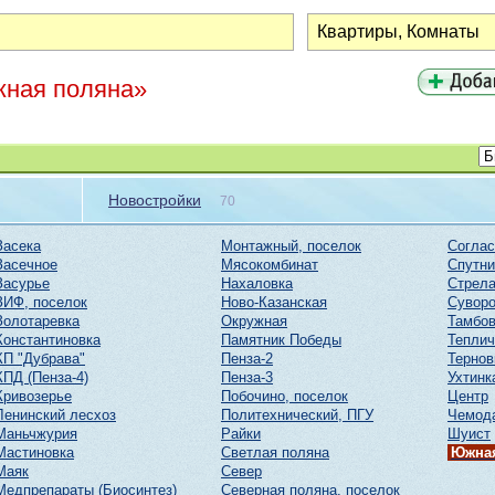
жная поляна»
Новостройки
70
Засека
Монтажный, поселок
Соглас
Засечное
Мясокомбинат
Спутни
Засурье
Нахаловка
Стрел
ЗИФ, поселок
Ново-Казанская
Суворо
Золотаревка
Окружная
Тамбов
Константиновка
Памятник Победы
Тепли
КП "Дубрава"
Пенза-2
Тернов
КПД (Пенза-4)
Пенза-3
Ухтинк
Кривозерье
Побочино, поселок
Центр
Ленинский лесхоз
Политехнический, ПГУ
Чемод
Маньчжурия
Райки
Шуист
Мастиновка
Светлая поляна
Южная
Маяк
Север
Медпрепараты (Биосинтез)
Северная поляна, поселок