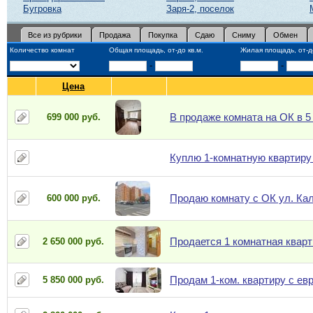
Бугровка
Заря-2, поселок
Все из рубрики
Продажа
Покупка
Сдаю
Сниму
Обмен
Количество комнат
Общая площадь, от-до кв.м.
Жилая площадь, от-до
-
-
Цена
В продаже комната на ОК в 5
699 000 руб.
Куплю 1-комнатную квартир
Продаю комнату с ОК ул. Кал
600 000 руб.
Продается 1 комнатная кварт
2 650 000 руб.
Продам 1-ком. квартиру с ев
5 850 000 руб.