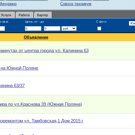
Мичурино
Совхоз техникум
Услуги
Работа
Бартер
 кв.м.
Цена, от - до
С фото
-
Объявление
 минутах от центра города ул. Калинина 63
у на Южной Поляне
инина 63/37
ира по ул.Краснова 39 (Южная Поляна)
роремонтом ул. Тамбовская,1 Дом 2015 г