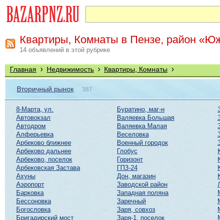
Квартиры, Комнаты в Пензе, район «Ю
14 объявлений в этой рубрике
›
›
›
Главная
Недвижимость
Квартиры, Комнаты
Вторичный рынок
387
8-Марта, ул.
Буратино, маг-н
Автовокзал
Валяевка Большая
Автодром
Валяевка Малая
Алферьевка
Веселовка
Арбеково ближнее
Военный городок
Арбеково дальнее
Глобус
Арбеково, поселок
Горизонт
Арбековская Застава
ГПЗ-24
Ахуны
Дон, магазин
Аэропорт
Заводской район
Барковка
Западная поляна
Бессоновка
Заречный
Богословка
Заря, совхоз
Бригадирский мост
Заря-1, поселок