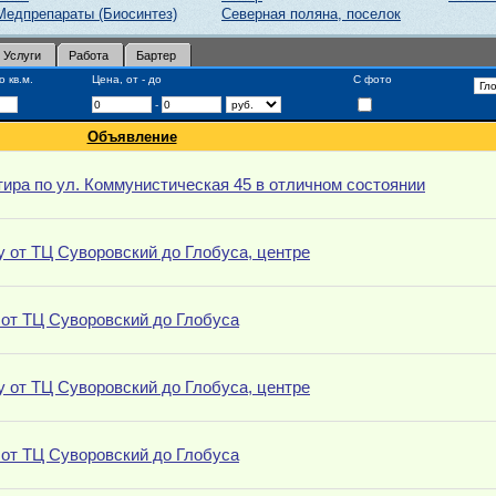
Медпрепараты (Биосинтез)
Северная поляна, поселок
Услуги
Работа
Бартер
 кв.м.
Цена, от - до
С фото
-
Объявление
тира по ул. Коммунистическая 45 в отличном состоянии
 от ТЦ Суворовский до Глобуса, центре
 от ТЦ Суворовский до Глобуса
 от ТЦ Суворовский до Глобуса, центре
 от ТЦ Суворовский до Глобуса