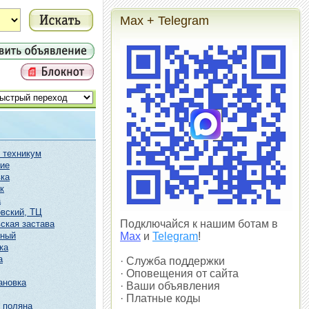
Max + Telegram
 техникум
ие
ка
к
а
вский, ТЦ
Подключайся к нашим ботам в
ская застава
чный
Max
и
Telegram
!
ка
а
· Служба поддержки
· Оповещения от сайта
ановка
· Ваши объявления
· Платные коды
 поляна