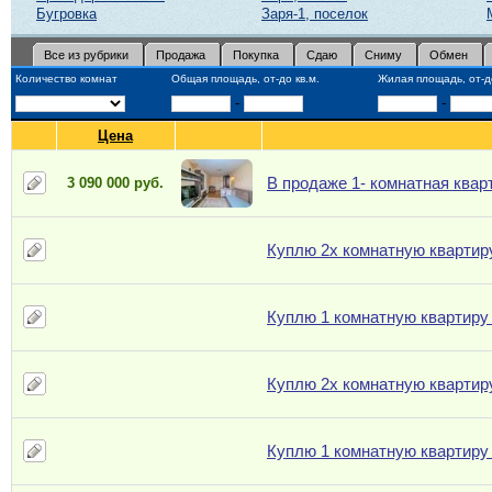
Бугровка
Заря-1, поселок
Все из рубрики
Продажа
Покупка
Сдаю
Сниму
Обмен
Количество комнат
Общая площадь, от-до кв.м.
Жилая площадь, от-до
-
-
Цена
В продаже 1- комнатная квар
3 090 000 руб.
Куплю 2х комнатную квартиру
Куплю 1 комнатную квартиру
Куплю 2х комнатную квартиру
Куплю 1 комнатную квартиру