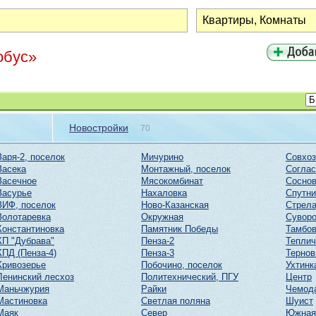
обус»
Новостройки
70
Заря-2, поселок
Мичурино
Совхоз
Засека
Монтажный, поселок
Соглас
Засечное
Мясокомбинат
Соснов
Засурье
Нахаловка
Спутни
ЗИФ, поселок
Ново-Казанская
Стрел
Золотаревка
Окружная
Суворо
Константиновка
Памятник Победы
Тамбов
КП "Дубрава"
Пенза-2
Тепли
КПД (Пенза-4)
Пенза-3
Тернов
Кривозерье
Побочино, поселок
Ухтинк
Ленинский лесхоз
Политехнический, ПГУ
Центр
Маньчжурия
Райки
Чемод
Мастиновка
Светлая поляна
Шуист
Маяк
Север
Южная