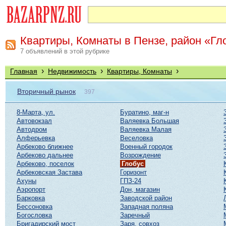
Квартиры, Комнаты в Пензе, район «Гл
7 объявлений в этой рубрике
›
›
›
Главная
Недвижимость
Квартиры, Комнаты
Вторичный рынок
397
8-Марта, ул.
Буратино, маг-н
Автовокзал
Валяевка Большая
Автодром
Валяевка Малая
Алферьевка
Веселовка
Арбеково ближнее
Военный городок
Арбеково дальнее
Возрождение
Арбеково, поселок
Глобус
Арбековская Застава
Горизонт
Ахуны
ГПЗ-24
Аэропорт
Дон, магазин
Барковка
Заводской район
Бессоновка
Западная поляна
Богословка
Заречный
Бригадирский мост
Заря, совхоз