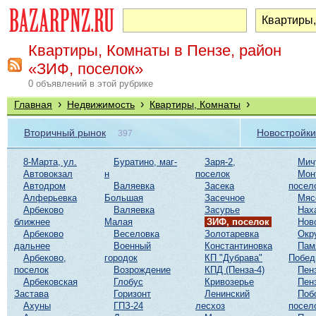
Квартиры, Комнаты в Пензе, район
«ЗИФ, поселок»
0 объявлений в этой рубрике
›
›
›
Главная
Недвижимость
Квартиры, Комнаты
Вторичный рынок
Новостройки
397
8-Марта, ул.
Буратино, маг-
Заря-2,
Мич
Автовокзал
н
поселок
Мон
Автодром
Валяевка
Засека
посел
Алферьевка
Большая
Засечное
Мяс
Арбеково
Валяевка
Засурье
Нах
ближнее
Малая
ЗИФ, поселок
Нов
Арбеково
Веселовка
Золотаревка
Окр
дальнее
Военный
Константиновка
Пам
Арбеково,
городок
КП "Дубрава"
Побе
поселок
Возрождение
КПД (Пенза-4)
Пен
Арбековская
Глобус
Кривозерье
Пен
Застава
Горизонт
Ленинский
Поб
Ахуны
ГПЗ-24
лесхоз
посел