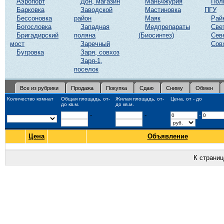
Аэропорт
Дон, магазин
Маньчжурия
Пол
Барковка
Заводской
Мастиновка
ПГУ
Бессоновка
район
Маяк
Рай
Богословка
Западная
Медпрепараты
Све
Бригадирский
поляна
(Биосинтез)
Сев
мост
Заречный
Сов
Бугровка
Заря, совхоз
Заря-1,
поселок
Все из рубрики
Продажа
Покупка
Сдаю
Сниму
Обмен
Количество комнат
Общая площадь, от-
Жилая площадь, от-
Цена, от - до
до кв.м.
до кв.м.
-
-
-
Цена
Объявление
К страни