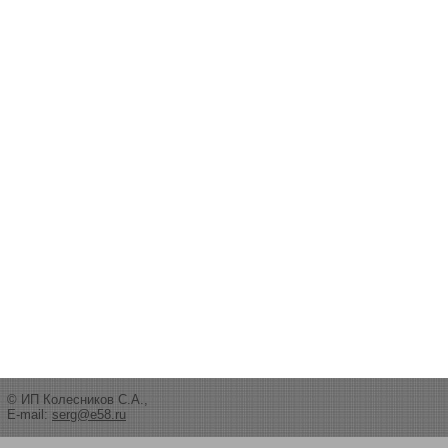
© ИП Колесников С.А.,
E-mail:
serg@e58.ru