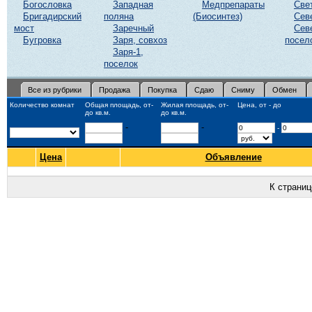
Богословка
Западная
Медпрепараты
Све
Бригадирский
поляна
(Биосинтез)
Сев
мост
Заречный
Сев
Бугровка
Заря, совхоз
посел
Заря-1,
поселок
Все из рубрики
Продажа
Покупка
Сдаю
Сниму
Обмен
Количество комнат
Общая площадь, от-
Жилая площадь, от-
Цена, от - до
до кв.м.
до кв.м.
-
-
-
Цена
Объявление
К страни