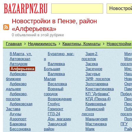
Новостройки в Пензе, район
«Алферьевка»
0 объявлений в этой рубрике
›
›
›
Главная
Недвижимость
Квартиры, Комнаты
Новостройки
8-Марта, ул.
Буратино, маг-
Заря-2,
Мич
Автовокзал
н
поселок
Мон
Автодром
Валяевка
Засека
посел
Алферьевка
Большая
Засечное
Мяс
Арбеково
Валяевка
Засурье
Нах
ближнее
Малая
ЗИФ, поселок
Нов
Арбеково
Веселовка
Золотаревка
Окр
дальнее
Военный
Константиновка
Пам
Арбеково,
городок
КП "Дубрава"
Побе
поселок
Возрождение
КПД (Пенза-4)
Пен
Арбековская
Глобус
Кривозерье
Пен
Застава
Горизонт
Ленинский
Поб
Ахуны
ГПЗ-24
лесхоз
посел
Аэропорт
Дон, магазин
Маньчжурия
Пол
Барковка
Заводской
Мастиновка
ПГУ
Бессоновка
район
Маяк
Рай