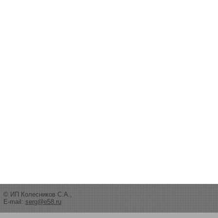
© ИП Колесников С.А.,
E-mail:
serg@e58.ru