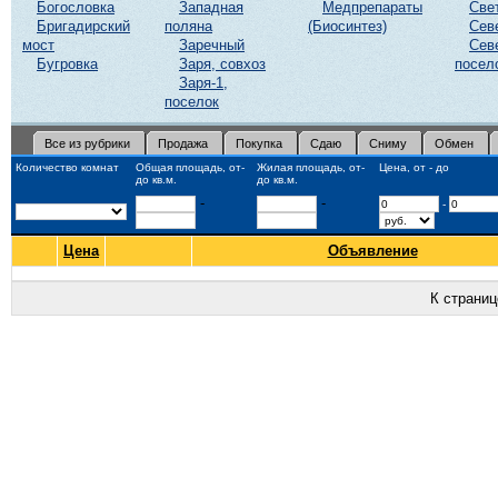
Богословка
Западная
Медпрепараты
Све
Бригадирский
поляна
(Биосинтез)
Сев
мост
Заречный
Сев
Бугровка
Заря, совхоз
посел
Заря-1,
поселок
Все из рубрики
Продажа
Покупка
Сдаю
Сниму
Обмен
Количество комнат
Общая площадь, от-
Жилая площадь, от-
Цена, от - до
до кв.м.
до кв.м.
-
-
-
Цена
Объявление
К страни