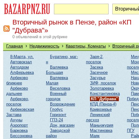
Вторичный рынок в Пензе, район «КП
"Дубрава"»
0 объявлений в этой рубрике
›
›
›
Главная
Недвижимость
Квартиры, Комнаты
Вторичный р
8-Марта, ул.
Буратино, маг-
Заря-2,
Мич
Автовокзал
н
поселок
Мон
Автодром
Валяевка
Засека
посел
Алферьевка
Большая
Засечное
Мяс
Арбеково
Валяевка
Засурье
Нах
ближнее
Малая
ЗИФ, поселок
Нов
Арбеково
Веселовка
Золотаревка
Окр
дальнее
Военный
Константиновка
Пам
Арбеково,
городок
КП "Дубрава"
Побе
поселок
Возрождение
КПД (Пенза-4)
Пен
Арбековская
Глобус
Кривозерье
Пен
Застава
Горизонт
Ленинский
Поб
Ахуны
ГПЗ-24
лесхоз
посел
Аэропорт
Дон, магазин
Маньчжурия
Пол
Барковка
Заводской
Мастиновка
ПГУ
Бессоновка
район
Маяк
Рай