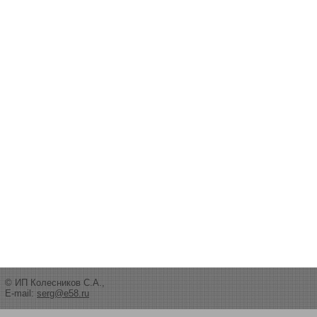
© ИП Колесников С.А.,
E-mail:
serg@e58.ru