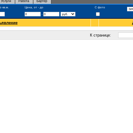
Услуги
Работа
Бартер
 кв.м.
Цена, от - до
С фото
-
ъявление
К странице: