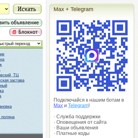
Max + Telegram
ие
ка
к
а
вский, ТЦ
ская застава
чный
ка
а
Подключайся к нашим ботам в
Max
и
Telegram
!
ановка
· Служба поддержки
 поляна
· Оповещения от сайта
· Ваши объявления
· Платные коды