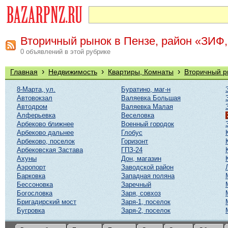
Вторичный рынок в Пензе, район «ЗИФ,
0 объявлений в этой рубрике
›
›
›
Главная
Недвижимость
Квартиры, Комнаты
Вторичный р
8-Марта, ул.
Буратино, маг-н
Автовокзал
Валяевка Большая
Автодром
Валяевка Малая
Алферьевка
Веселовка
Арбеково ближнее
Военный городок
Арбеково дальнее
Глобус
Арбеково, поселок
Горизонт
Арбековская Застава
ГПЗ-24
Ахуны
Дон, магазин
Аэропорт
Заводской район
Барковка
Западная поляна
Бессоновка
Заречный
Богословка
Заря, совхоз
Бригадирский мост
Заря-1, поселок
Бугровка
Заря-2, поселок