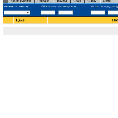
Все из рубрики
Продажа
Покупка
Сдаю
Сниму
Обмен
Количество комнат
Общая площадь, от-до кв.м.
Жилая площадь, от-до
-
-
Цена
Об