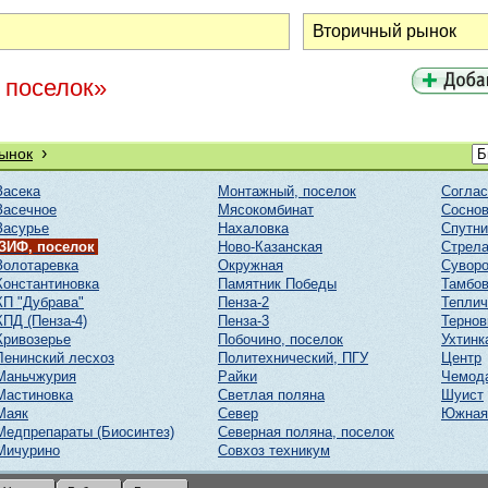
 поселок»
›
ынок
Засека
Монтажный, поселок
Соглас
Засечное
Мясокомбинат
Соснов
Засурье
Нахаловка
Спутни
ЗИФ, поселок
Ново-Казанская
Стрел
Золотаревка
Окружная
Суворо
Константиновка
Памятник Победы
Тамбов
КП "Дубрава"
Пенза-2
Тепли
КПД (Пенза-4)
Пенза-3
Тернов
Кривозерье
Побочино, поселок
Ухтинк
Ленинский лесхоз
Политехнический, ПГУ
Центр
Маньчжурия
Райки
Чемод
Мастиновка
Светлая поляна
Шуист
Маяк
Север
Южная
Медпрепараты (Биосинтез)
Северная поляна, поселок
Мичурино
Совхоз техникум