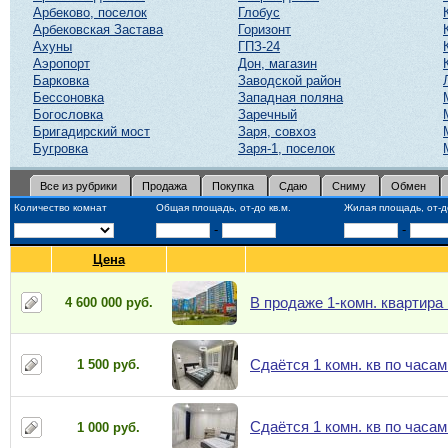
Арбеково, поселок
Глобус
Арбековская Застава
Горизонт
Ахуны
ГПЗ-24
Аэропорт
Дон, магазин
Барковка
Заводской район
Бессоновка
Западная поляна
Богословка
Заречный
Бригадирский мост
Заря, совхоз
Бугровка
Заря-1, поселок
Все из рубрики
Продажа
Покупка
Сдаю
Сниму
Обмен
Количество комнат
Общая площадь, от-до кв.м.
Жилая площадь, от-до
-
-
Цена
В продаже 1-комн. квартира 
4 600 000 руб.
Сдаётся 1 комн. кв по часам
1 500 руб.
Сдаётся 1 комн. кв по часам
1 000 руб.