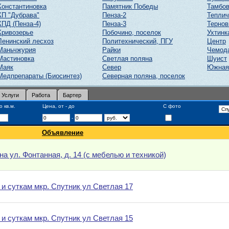
Константиновка
Памятник Победы
Тамбов
КП "Дубрава"
Пенза-2
Тепли
КПД (Пенза-4)
Пенза-3
Тернов
Кривозерье
Побочино, поселок
Ухтинк
Ленинский лесхоз
Политехнический, ПГУ
Центр
Маньчжурия
Райки
Чемод
Мастиновка
Светлая поляна
Шуист
Маяк
Север
Южная
Медпрепараты (Биосинтез)
Северная поляна, поселок
Услуги
Работа
Бартер
 кв.м.
Цена, от - до
С фото
-
Объявление
на ул. Фонтанная, д. 14 (с мебелью и техникой)
 и суткам мкр. Спутник ул Светлая 17
 и суткам мкр. Спутник ул Светлая 15