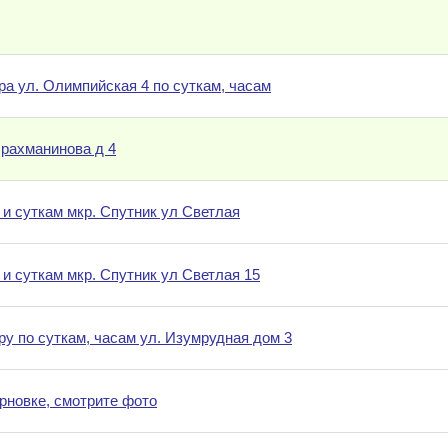
ра ул. Олимпийская 4 по суткам, часам
 рахманинова д 4
 и суткам мкр. Спутник ул Светлая
 и суткам мкр. Спутник ул Светлая 15
ру по суткам, часам ул. Изумрудная дом 3
новке, смотрите фото