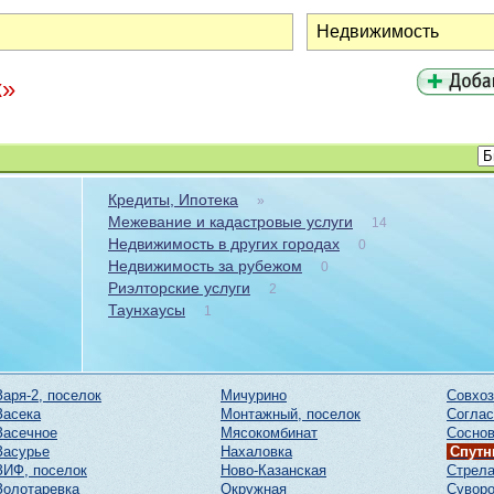
к»
Кредиты, Ипотека
»
Межевание и кадастровые услуги
14
Недвижимость в других городах
0
Недвижимость за рубежом
0
Риэлторские услуги
2
Таунхаусы
1
Заря-2, поселок
Мичурино
Совхоз
Засека
Монтажный, поселок
Соглас
Засечное
Мясокомбинат
Соснов
Засурье
Нахаловка
Спутн
ЗИФ, поселок
Ново-Казанская
Стрел
Золотаревка
Окружная
Суворо