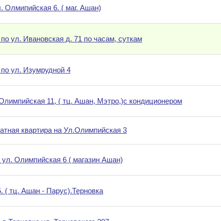
. Олмипийская 6. ( маг. Ашан)
по ул. Ивановская д. 71 по часам, суткам
 по ул. Изумрудной 4
 Олимпийская 11, ( тц. Ашан, Мэтро,)с кондиционером
атная квартира на Ул.Олимпийская 3
 ул. Олимпийская 6 ( магазин Ашан)
 ( тц. Ашан - Парус).Терновка