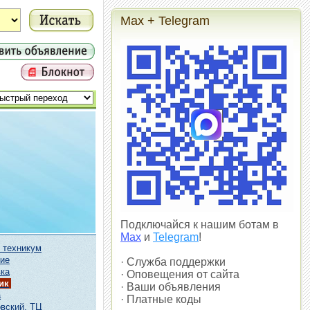
Max + Telegram
Подключайся к нашим ботам в
Max
и
Telegram
!
 техникум
ие
· Служба поддержки
ка
· Оповещения от сайта
ик
· Ваши объявления
а
· Платные коды
вский, ТЦ