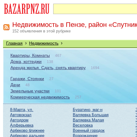
Недвижимость в Пензе, район «Спутни
152 объявления в этой рубрике
›
›
Главная
Недвижимость
Квартиры, Комнаты
467
Дома, коттеджи
138
Аренда жилья. Сдать, снять квартиру
1694
Гаражи, Стоянки
27
Дачи
48
Земельные участки
101
Коммерческая недвижимость
257
8-Марта, ул.
Буратино, маг-н
Автовокзал
Валяевка Большая
Автодром
Валяевка Малая
Алферьевка
Веселовка
Арбеково ближнее
Военный городок
Арбеково дальнее
Возрождение