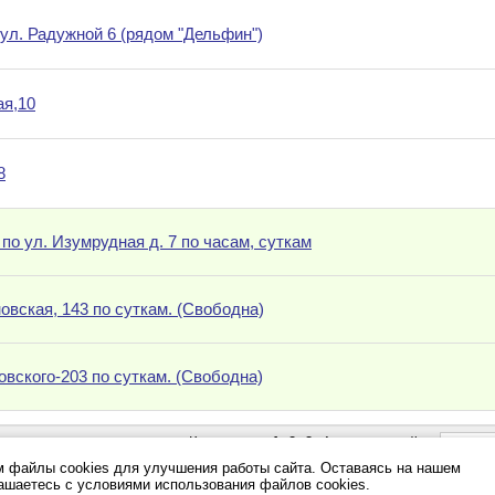
 ул. Радужной 6 (рядом "Дельфин")
ая,10
8
по ул. Изумрудная д. 7 по часам, суткам
новская, 143 по суткам. (Свободна)
новского-203 по суткам. (Свободна)
К странице:
1
,
2
,
3
,
4
следующей
 файлы cookies для улучшения работы сайта. Оставаясь на нашем
лашаетесь с условиями использования файлов cookies.