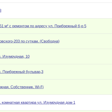
8
51 м² с ремонтом по адресу ул. Прибрежный б-р 5
новского-203 по суткам. (Свободна)
. Изумрудная, 10
л. Прибрежный бульвар,3
ужная. Собственник. Wi-Fi
 1 комнатная квартира ул. Изумрудная дом 1