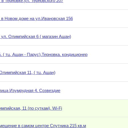
 в Терновке.ул. Терновского 207
 в Новом доме на ул.Ивановская 156
 ул. Олимпийская 6 ( магазин Ашан)
 ( тц. Ашан - Парус).Терновка. кондиционер
 Олимпийская 11, ( тц. Ашан)
лица Изумрудная 4. Созвездие
мпийская, 11 (по суткам). Wi-Fi
мещение в самом центре Спутника 215 кв.м