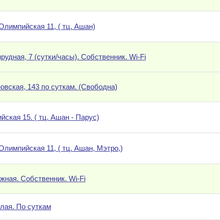
 Олимпийская 11, ( тц. Ашан)
рудная, 7 (сутки/часы). Собственник. Wi-Fi
новская, 143 по суткам. (Свободна)
ская 15. ( тц. Ашан - Парус)
 Олимпийская 11, ( тц. Ашан, Мэтро,)
ужная. Собственник. Wi-Fi
тлая. По суткам