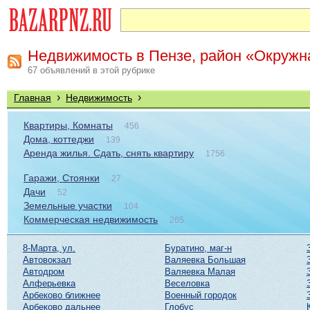
Недвижимость в Пензе, район «Окружн
67 объявлений в этой рубрике
›
›
Главная
Недвижимость
Квартиры, Комнаты
456
Дома, коттеджи
139
Аренда жилья. Сдать, снять квартиру
1756
Гаражи, Стоянки
27
Дачи
52
Земельные участки
104
Коммерческая недвижимость
265
8-Марта, ул.
Буратино, маг-н
Автовокзал
Валяевка Большая
Автодром
Валяевка Малая
Алферьевка
Веселовка
Арбеково ближнее
Военный городок
Арбеково дальнее
Глобус