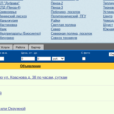
КП "Дубрава"
Пенза-2
Тепли
КПД (Пенза-4)
Пенза-3
Тернов
Кривозерье
Побочино, поселок
Ухтинк
Ленинский лесхоз
Политехнический, ПГУ
Центр
Маньчжурия
Райки
Чемод
Мастиновка
Светлая поляна
Шуист
Маяк
Север
Южная
Медпрепараты (Биосинтез)
Северная поляна, поселок
Мичурино
Совхоз техникум
Услуги
Работа
Бартер
 кв.м.
Цена, от - до
С фото
-
Объявление
о ул. Краснова д. 38 по часам, суткам
й
 или Окружной