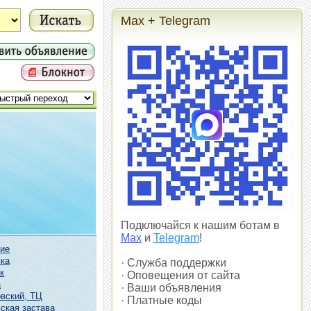
Max + Telegram
Подключайся к нашим ботам в
Max
и
Telegram
!
ие
ка
· Служба поддержки
к
· Оповещения от сайта
а
· Ваши объявления
вский, ТЦ
· Платные коды
ская застава