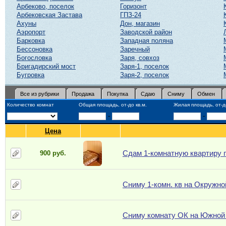
Арбеково, поселок
Горизонт
Арбековская Застава
ГПЗ-24
Ахуны
Дон, магазин
Аэропорт
Заводской район
Барковка
Западная поляна
Бессоновка
Заречный
Богословка
Заря, совхоз
Бригадирский мост
Заря-1, поселок
Бугровка
Заря-2, поселок
Все из рубрики
Продажа
Покупка
Сдаю
Сниму
Обмен
Количество комнат
Общая площадь, от-до кв.м.
Жилая площадь, от-до
-
-
Цена
Сдам 1-комнатную квартиру п
900 руб.
Сниму 1-комн. кв на Окружно
Сниму комнату ОК на Южной