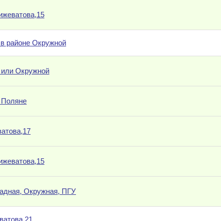
ижеватова,15
 в районе Окружной
 или Окружной
 Поляне
ватова,17
ижеватова,15
падная, Окружная, ПГУ
ватова 21