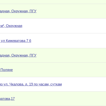
падная, Окружная, ПГУ
м², Окружная
 ул Кижеватова 7 б
падная, Окружная, ПГУ
 Поляне
 ул. Чкалова. д. 19 по часам, суткам
ватова,17