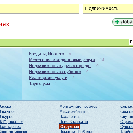
ая»
Кредиты, Ипотека
»
Межевание и кадастровые услуги
14
Недвижимость в других городах
0
Недвижимость за рубежом
0
Риэлторские услуги
2
Таунхаусы
1
Засека
Монтажный, поселок
Соглас
Засечное
Мясокомбинат
Соснов
Засурье
Нахаловка
Спутни
ЗИФ, поселок
Ново-Казанская
Стрел
Золотаревка
Окружная
Суворо
Константиновка
Памятник Победы
Тамбов