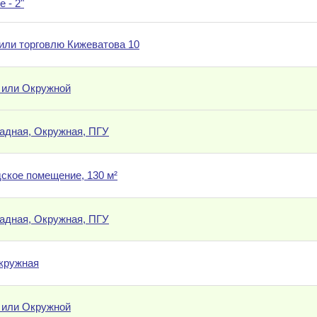
 - 2"
или торговлю Кижеватова 10
 или Окружной
падная, Окружная, ПГУ
ское помещение, 130 м²
падная, Окружная, ПГУ
кружная
 или Окружной