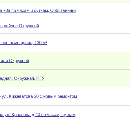
а 70а по часам и суткам, Собственник
 в районе Окружной
нное помещение, 130 м²
 или Окружной
падная, Окружная, ПГУ
о ул. Кижеватова 30 c новым ремонтом
о ул. Краснова д 40 по часам, суткам