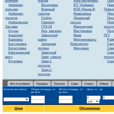
ближнее
Малая
Константиновка
Окр
Арбеково
Веселовка
КП "Дубрава"
Пам
дальнее
Военный
КПД (Пенза-4)
Побед
Арбеково,
городок
Кривозерье
Пенз
поселок
Глобус
Ленинский
Пенз
Арбековская
Горизонт
лесхоз
Поб
Застава
ГПЗ-24
Маньчжурия
посел
Ахуны
Дон, магазин
Мастиновка
Пол
Аэропорт
Заводской
Маяк
ПГУ
Барковка
район
Медпрепараты
Рай
Бессоновка
Западная
(Биосинтез)
Све
Богословка
поляна
Мичурино
Сев
Бригадирский
Заречный
Сев
мост
Заря, совхоз
посел
Бугровка
Заря-1,
Сов
поселок
Заря-2,
поселок
Все из рубрики
Продажа
Покупка
Сдаю
Сниму
Обмен
Количество комнат
Общая площадь, от-
Жилая площадь, от-
Цена, от - до
до кв.м.
до кв.м.
-
-
-
Цена
Объявление