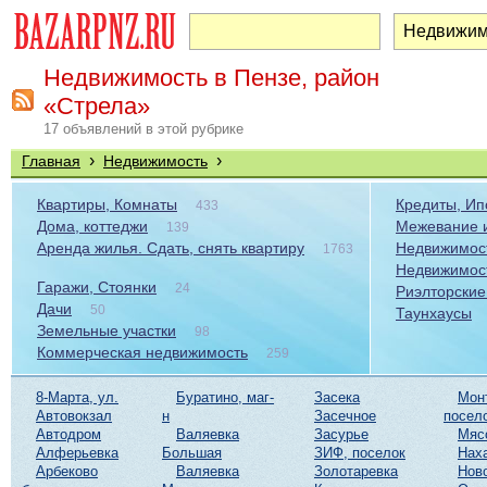
Недвижимость в Пензе, район
«Стрела»
17 объявлений в этой рубрике
›
›
Главная
Недвижимость
Квартиры, Комнаты
Кредиты, Ип
433
Дома, коттеджи
Межевание и
139
Аренда жилья. Сдать, снять квартиру
Недвижимост
1763
Недвижимос
Гаражи, Стоянки
24
Риэлторские
Дачи
50
Таунхаусы
Земельные участки
98
Коммерческая недвижимость
259
8-Марта, ул.
Буратино, маг-
Засека
Мон
Автовокзал
н
Засечное
посел
Автодром
Валяевка
Засурье
Мяс
Алферьевка
Большая
ЗИФ, поселок
Нах
Арбеково
Валяевка
Золотаревка
Нов