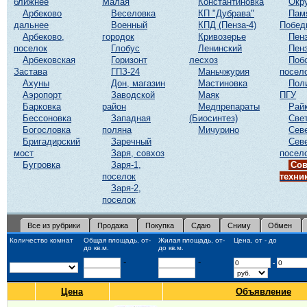
ближнее
Малая
Константиновка
Окр
Арбеково
Веселовка
КП "Дубрава"
Пам
дальнее
Военный
КПД (Пенза-4)
Побед
Арбеково,
городок
Кривозерье
Пенз
поселок
Глобус
Ленинский
Пенз
Арбековская
Горизонт
лесхоз
Поб
Застава
ГПЗ-24
Маньчжурия
посел
Ахуны
Дон, магазин
Мастиновка
Пол
Аэропорт
Заводской
Маяк
ПГУ
Барковка
район
Медпрепараты
Рай
Бессоновка
Западная
(Биосинтез)
Све
Богословка
поляна
Мичурино
Сев
Бригадирский
Заречный
Сев
мост
Заря, совхоз
посел
Бугровка
Заря-1,
Сов
поселок
техни
Заря-2,
поселок
Все из рубрики
Продажа
Покупка
Сдаю
Сниму
Обмен
Количество комнат
Общая площадь, от-
Жилая площадь, от-
Цена, от - до
до кв.м.
до кв.м.
-
-
-
Цена
Объявление