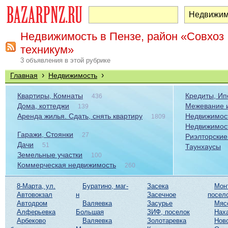
Недвижимость в Пензе, район «Совхоз
техникум»
3 объявления в этой рубрике
›
›
Главная
Недвижимость
Квартиры, Комнаты
Кредиты, Ип
436
Дома, коттеджи
Межевание и
139
Аренда жилья. Сдать, снять квартиру
Недвижимост
1809
Недвижимос
Гаражи, Стоянки
27
Риэлторские
Дачи
51
Таунхаусы
Земельные участки
100
Коммерческая недвижимость
260
8-Марта, ул.
Буратино, маг-
Засека
Мон
Автовокзал
н
Засечное
посел
Автодром
Валяевка
Засурье
Мяс
Алферьевка
Большая
ЗИФ, поселок
Нах
Арбеково
Валяевка
Золотаревка
Нов