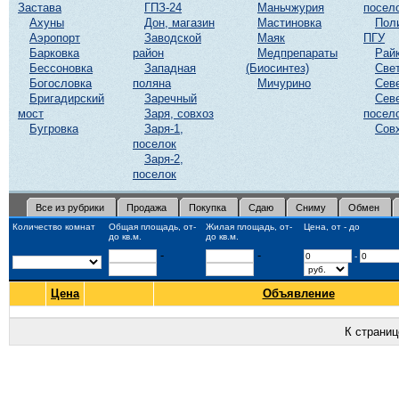
Застава
ГПЗ-24
Маньчжурия
посел
Ахуны
Дон, магазин
Мастиновка
Пол
Аэропорт
Заводской
Маяк
ПГУ
Барковка
район
Медпрепараты
Рай
Бессоновка
Западная
(Биосинтез)
Све
Богословка
поляна
Мичурино
Сев
Бригадирский
Заречный
Сев
мост
Заря, совхоз
посел
Бугровка
Заря-1,
Сов
поселок
Заря-2,
поселок
Все из рубрики
Продажа
Покупка
Сдаю
Сниму
Обмен
Количество комнат
Общая площадь, от-
Жилая площадь, от-
Цена, от - до
до кв.м.
до кв.м.
-
-
-
Цена
Объявление
К страни