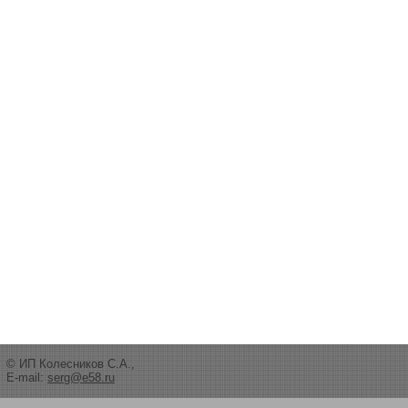
© ИП Колесников С.А.,
E-mail:
serg@e58.ru