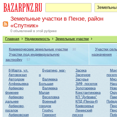
Земельные участки в Пензе, район
«Спутник»
0 объявлений в этой рубрике
›
›
›
Главная
Недвижимость
Земельные участки
Коммерческие земельные участки
Участки сел
30
Участки под индивидуальную
назначения
застройку
57
8-Марта, ул.
Буратино, маг-
Засека
Мон
Автовокзал
н
Засечное
посел
Автодром
Валяевка
Засурье
Мяс
Алферьевка
Большая
ЗИФ, поселок
Нах
Арбеково
Валяевка
Золотаревка
Нов
ближнее
Малая
Константиновка
Окр
Арбеково
Веселовка
КП "Дубрава"
Пам
дальнее
Военный
КПД (Пенза-4)
Побед
Арбеково,
городок
Кривозерье
Пенз
поселок
Глобус
Ленинский
Пенз
Арбековская
Горизонт
лесхоз
Поб