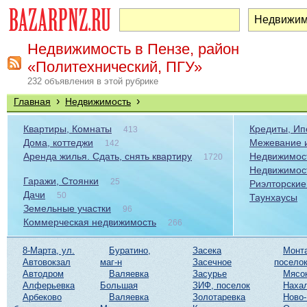
Недвижимость в Пензе, район
«Политехнический, ПГУ»
232 объявления в этой рубрике
›
›
Главная
Недвижимость
Квартиры, Комнаты
Кредиты, Ип
413
Дома, коттеджи
Межевание и
142
Аренда жилья. Сдать, снять квартиру
Недвижимост
1720
Недвижимос
Гаражи, Стоянки
25
Риэлторские
Дачи
50
Таунхаусы
Земельные участки
96
Коммерческая недвижимость
266
8-Марта, ул.
Буратино,
Засека
Монт
Автовокзал
маг-н
Засечное
посело
Автодром
Валяевка
Засурье
Мясо
Алферьевка
Большая
ЗИФ, поселок
Наха
Арбеково
Валяевка
Золотаревка
Ново-