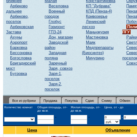
ближнее
Малая
Константиновка
Окру
Арбеково
Веселовка
КП "Дубрава"
Памя
дальнее
Военный
КПД (Пенза-4)
Пенза
Арбеково,
городок
Кривозерье
Пенза
поселок
Глобус
Ленинский
Побоч
Арбековская
Горизонт
лесхоз
Поли
Застава
ГПЗ-24
Маньчжурия
ПГУ
Ахуны
Дон, магазин
Мастиновка
Райк
Аэропорт
Заводской
Маяк
Светл
Барковка
район
Медпрепараты
Севе
Бессоновка
Западная
(Биосинтез)
Север
Богословка
поляна
Мичурино
посело
Бригадирский
Заречный
Совхо
мост
Заря, совхоз
Бугровка
Заря-1,
поселок
Заря-2,
поселок
Все из рубрики
Продажа
Покупка
Сдаю
Сниму
Обмен
Количество комнат
Общая площадь, от-
Жилая площадь, от-
Цена, от - до
до кв.м.
до кв.м.
-
-
-
Цена
Объявление