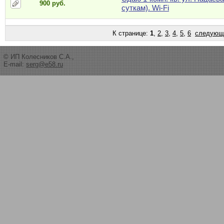
900 руб.
суткам). Wi-Fi
К странице:
1
,
2
,
3
,
4
,
5
,
6
следующ
© ИП Колесников С.А.,
E-mail:
serg@e58.ru