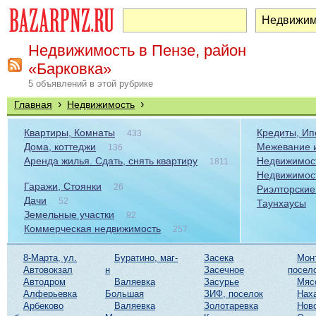
Недвижимость в Пензе, район
«Барковка»
5 объявлений в этой рубрике
›
›
Главная
Недвижимость
Квартиры, Комнаты
Кредиты, Ип
433
Дома, коттеджи
Межевание и
136
Аренда жилья. Сдать, снять квартиру
Недвижимост
1811
Недвижимос
Гаражи, Стоянки
26
Риэлторские
Дачи
52
Таунхаусы
Земельные участки
92
Коммерческая недвижимость
257
8-Марта, ул.
Буратино, маг-
Засека
Мон
Автовокзал
н
Засечное
посел
Автодром
Валяевка
Засурье
Мяс
Алферьевка
Большая
ЗИФ, поселок
Нах
Арбеково
Валяевка
Золотаревка
Нов