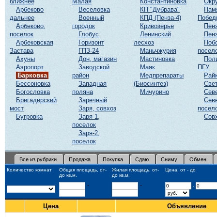
ближнее
Малая
Константиновка
Окр
Арбеково
Веселовка
КП "Дубрава"
Пам
дальнее
Военный
КПД (Пенза-4)
Побед
Арбеково,
городок
Кривозерье
Пенз
поселок
Глобус
Ленинский
Пенз
Арбековская
Горизонт
лесхоз
Поб
Застава
ГПЗ-24
Маньчжурия
посел
Ахуны
Дон, магазин
Мастиновка
Пол
Аэропорт
Заводской
Маяк
ПГУ
Барковка
район
Медпрепараты
Рай
Бессоновка
Западная
(Биосинтез)
Све
Богословка
поляна
Мичурино
Сев
Бригадирский
Заречный
Сев
мост
Заря, совхоз
посел
Бугровка
Заря-1,
Сов
поселок
Заря-2,
поселок
Все из рубрики
Продажа
Покупка
Сдаю
Сниму
Обмен
Количество комнат
Общая площадь, от-
Жилая площадь, от-
Цена, от - до
до кв.м.
до кв.м.
-
-
-
Цена
Объявление