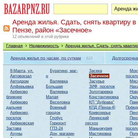
Аренда жилья. Сдать, снять квартиру в
Пензе, район «Засечное»
12 объявлений в этой рубрике
›
›
Главная
Недвижимость
Аренда жилья. Сдать, снять кварти
Аренда жилья по часам, по суткам
Долгосрочна
620
8-Марта, ул.
Буратино, маг-
Засека
Мон
Автовокзал
н
Засечное
посел
Автодром
Валяевка
Засурье
Мяс
Алферьевка
Большая
ЗИФ, поселок
Нах
Арбеково
Валяевка
Золотаревка
Нов
ближнее
Малая
Константиновка
Окр
Арбеково
Веселовка
КП "Дубрава"
Пам
дальнее
Военный
КПД (Пенза-4)
Побед
Арбеково,
городок
Кривозерье
Пенз
поселок
Глобус
Ленинский
Пенз
Арбековская
Горизонт
лесхоз
Поб
Застава
ГПЗ-24
Маньчжурия
посел
Ахуны
Дон, магазин
Мастиновка
Пол