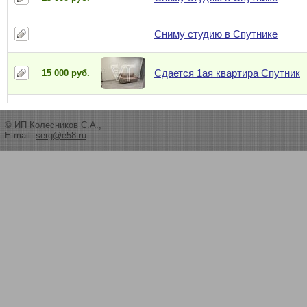
Сниму студию в Спутнике
Сдается 1ая квартира Спутник
15 000 руб.
© ИП Колесников С.А.,
E-mail:
serg@e58.ru