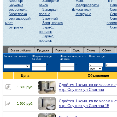
Аэропорт
Заводской
Маяк
ПГУ
Барковка
район
Медпрепараты
Рай
Бессоновка
Западная
(Биосинтез)
Све
Богословка
поляна
Мичурино
Сев
Бригадирский
Заречный
Сев
мост
Заря, совхоз
посел
Бугровка
Заря-1,
Сов
поселок
Заря-2,
поселок
Все из рубрики
Продажа
Покупка
Сдаю
Сниму
Обмен
Количество комнат
Общая площадь, от-
Жилая площадь, от-
Цена, от - до
до кв.м.
до кв.м.
-
-
-
Цена
Объявление
Сдаётся 1 комн. кв по часам и 
1 300 руб.
мкр. Спутник ул Светлая
Сдаётся 1 комн. кв по часам и 
1 000 руб.
мкр. Спутник ул Светлая 15