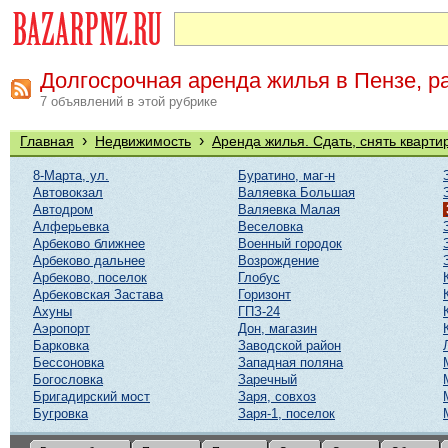
Долгосрочная аренда жилья в Пензе, р
7 объявлений в этой рубрике
›
›
Главная
Недвижимость
Аренда жилья. Сдать, снять кварти
8-Марта, ул.
Буратино, маг-н
Автовокзал
Валяевка Большая
Автодром
Валяевка Малая
Алферьевка
Веселовка
Арбеково ближнее
Военный городок
Арбеково дальнее
Возрождение
Арбеково, поселок
Глобус
Арбековская Застава
Горизонт
Ахуны
ГПЗ-24
Аэропорт
Дон, магазин
Барковка
Заводской район
Бессоновка
Западная поляна
Богословка
Заречный
Бригадирский мост
Заря, совхоз
Бугровка
Заря-1, поселок