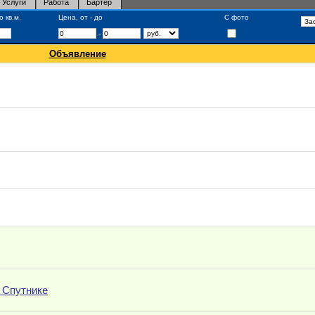
Услуги
Работа
Бартер
 кв.м.
Цена, от - до
С фото
-
Объявление
 Спутнике