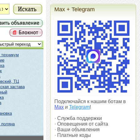
Max + Telegram
 техникум
ие
ка
к
а
вский, ТЦ
ская застава
чный
ка
Подключайся к нашим ботам в
а
Max
и
Telegram
!
ановка
· Служба поддержки
· Оповещения от сайта
 поляна
· Ваши объявления
· Платные коды