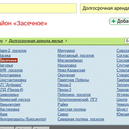
айон «Засечное»
›
›
ру
Долгосрочная аренда жилья
Заря-2, поселок
Мичурино
Совхоз
Засека
Монтажный, поселок
Соглас
Засечное
Мясокомбинат
Соснов
Засурье
Нахаловка
Спутни
ЗИФ, поселок
Ново-Казанская
Стрел
Золотаревка
Окружная
Суворо
Константиновка
Памятник Победы
Тамбов
КП "Дубрава"
Пенза-2
Тепли
КПД (Пенза-4)
Пенза-3
Тернов
Кривозерье
Побочино, поселок
Ухтинк
Ленинский лесхоз
Политехнический, ПГУ
Центр
Маньчжурия
Райки
Чемод
Мастиновка
Светлая поляна
Шуист
Маяк
Север
Южная
Медпрепараты (Биосинтез)
Северная поляна, поселок