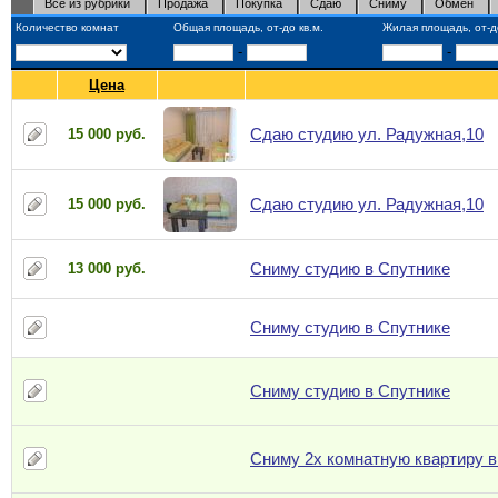
Все из рубрики
Продажа
Покупка
Сдаю
Сниму
Обмен
Количество комнат
Общая площадь, от-до кв.м.
Жилая площадь, от-до
-
-
Цена
Сдаю студию ул. Радужная,10
15 000 руб.
Сдаю студию ул. Радужная,10
15 000 руб.
Сниму студию в Спутнике
13 000 руб.
Сниму студию в Спутнике
Сниму студию в Спутнике
Сниму 2х комнатную квартиру в