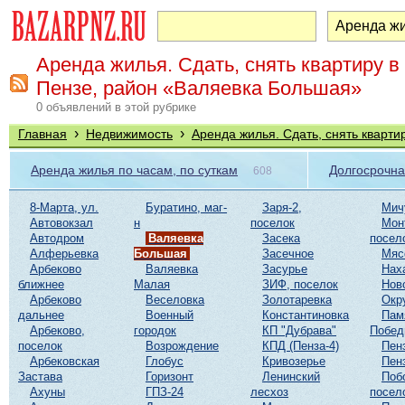
Аренда жилья. Сдать, снять квартиру в
Пензе, район «Валяевка Большая»
0 объявлений в этой рубрике
›
›
Главная
Недвижимость
Аренда жилья. Сдать, снять кварти
Аренда жилья по часам, по суткам
Долгосрочна
608
8-Марта, ул.
Буратино, маг-
Заря-2,
Мич
Автовокзал
н
поселок
Мон
Автодром
Валяевка
Засека
посел
Алферьевка
Большая
Засечное
Мяс
Арбеково
Валяевка
Засурье
Нах
ближнее
Малая
ЗИФ, поселок
Нов
Арбеково
Веселовка
Золотаревка
Окр
дальнее
Военный
Константиновка
Пам
Арбеково,
городок
КП "Дубрава"
Побе
поселок
Возрождение
КПД (Пенза-4)
Пен
Арбековская
Глобус
Кривозерье
Пен
Застава
Горизонт
Ленинский
Поб
Ахуны
ГПЗ-24
лесхоз
посел