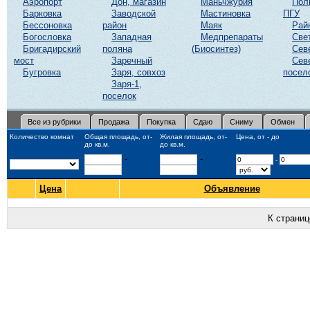
Аэропорт
Дон, магазин
Маньчжурия
Пол
Барковка
Заводской
Мастиновка
ПГУ
Бессоновка
район
Маяк
Рай
Богословка
Западная
Медпрепараты
Све
Бригадирский
поляна
(Биосинтез)
Сев
мост
Заречный
Сев
Бугровка
Заря, совхоз
посел
Заря-1,
поселок
Все из рубрики
Продажа
Покупка
Сдаю
Сниму
Обмен
Количество комнат
Общая площадь, от-
Жилая площадь, от-
Цена, от - до
до кв.м.
до кв.м.
-
-
-
Цена
Объявление
К страни