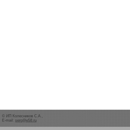
© ИП Колесников С.А.,
E-mail:
serg@e58.ru