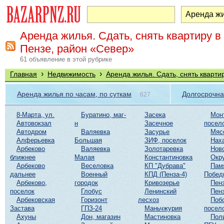
Аренда жилья. Сдать, снять квартиру в
Пензе, район «Север»
61 объявление в этой рубрике
›
›
Главная
Недвижимость
Аренда жилья. Сдать, снять кварти
Аренда жилья по часам, по суткам
Долгосрочна
627
8-Марта, ул.
Буратино, маг-
Засека
Мон
Автовокзал
н
Засечное
посел
Автодром
Валяевка
Засурье
Мяс
Алферьевка
Большая
ЗИФ, поселок
Нах
Арбеково
Валяевка
Золотаревка
Нов
ближнее
Малая
Константиновка
Окр
Арбеково
Веселовка
КП "Дубрава"
Пам
дальнее
Военный
КПД (Пенза-4)
Побед
Арбеково,
городок
Кривозерье
Пенз
поселок
Глобус
Ленинский
Пенз
Арбековская
Горизонт
лесхоз
Поб
Застава
ГПЗ-24
Маньчжурия
посел
Ахуны
Дон, магазин
Мастиновка
Пол