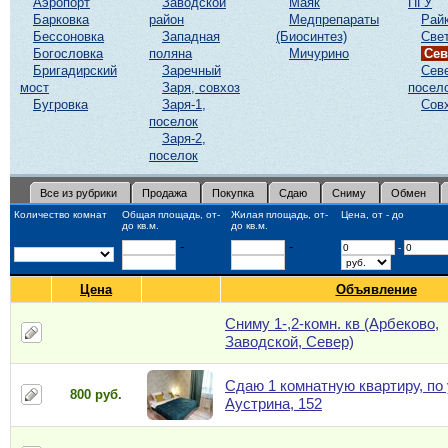
Аэропорт
Заводской
Маяк
ПГУ
Барковка
район
Медпрепараты
Рай
Бессоновка
Западная
(Биосинтез)
Све
Богословка
поляна
Мичурино
Сев
Бригадирский
Заречный
Сев
мост
Заря, совхоз
посел
Бугровка
Заря-1,
Сов
поселок
Заря-2,
поселок
Все из рубрики
Продажа
Покупка
Сдаю
Сниму
Обмен
Количество комнат
Общая площадь, от-
Жилая площадь, от-
Цена, от - до
до кв.м.
до кв.м.
-
-
-
Цена
Объявление
Сниму 1-,2-комн. кв (Арбеково,
Заводской, Север)
Сдаю 1 комнатную квартиру, по 
800 руб.
Аустрина, 152