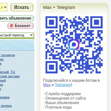
Max + Telegram
 техникум
ие
к
а
вский, ТЦ
ская застава
Подключайся к нашим ботам в
чный
ка
Max
и
Telegram
!
а
· Служба поддержки
ановка
· Оповещения от сайта
· Ваши объявления
 поляна
· Платные коды