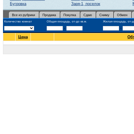
Бугровка
Заря-1, поселок
Все из рубрики
Продажа
Покупка
Сдаю
Сниму
Обмен
Количество комнат
Общая площадь, от-до кв.м.
Жилая площадь, от-до
-
-
Цена
Об