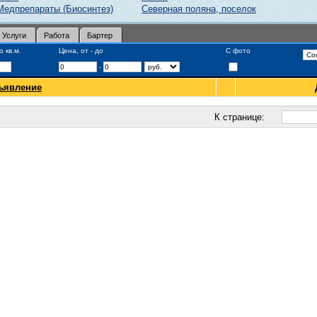
Медпрепараты (Биосинтез)
Северная поляна, поселок
Услуги
Работа
Бартер
 кв.м.
Цена, от - до
С фото
-
ъявление
К странице: