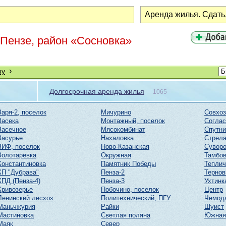
 Пензе, район «Сосновка»
›
ру
Долгосрочная аренда жилья
1065
Заря-2, поселок
Мичурино
Совхоз
Засека
Монтажный, поселок
Соглас
Засечное
Мясокомбинат
Спутни
Засурье
Нахаловка
Стрел
ЗИФ, поселок
Ново-Казанская
Суворо
Золотаревка
Окружная
Тамбов
Константиновка
Памятник Победы
Тепли
КП "Дубрава"
Пенза-2
Тернов
КПД (Пенза-4)
Пенза-3
Ухтинк
Кривозерье
Побочино, поселок
Центр
Ленинский лесхоз
Политехнический, ПГУ
Чемод
Маньчжурия
Райки
Шуист
Мастиновка
Светлая поляна
Южная
Маяк
Север