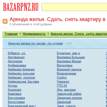
Аренда жилья. Сдать, снять квартиру в
0 объявлений в этой рубрике
›
›
Главная
Недвижимость
Аренда жилья. Сдать, снять кварти
Аренда жилья по часам, по суткам
652
8-Марта, ул.
Буратино, маг-н
Автовокзал
Валяевка Большая
Автодром
Валяевка Малая
Алферьевка
Веселовка
Арбеково ближнее
Военный городок
Арбеково дальнее
Возрождение
Арбеково, поселок
Глобус
Арбековская Застава
Горизонт
Ахуны
ГПЗ-24
Аэропорт
Дон, магазин
Барковка
Заводской район
Бессоновка
Западная поляна
Богословка
Заречный
Бригадирский мост
Заря, совхоз