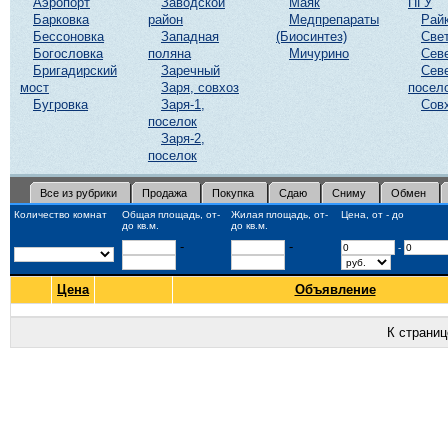
Аэропорт
Заводской
Маяк
ПГУ
Барковка
район
Медпрепараты
Рай
Бессоновка
Западная
(Биосинтез)
Све
Богословка
поляна
Мичурино
Сев
Бригадирский
Заречный
Сев
мост
Заря, совхоз
посел
Бугровка
Заря-1,
Сов
поселок
Заря-2,
поселок
Все из рубрики
Продажа
Покупка
Сдаю
Сниму
Обмен
Количество комнат
Общая площадь, от-
Жилая площадь, от-
Цена, от - до
до кв.м.
до кв.м.
-
-
-
Цена
Объявление
К страни