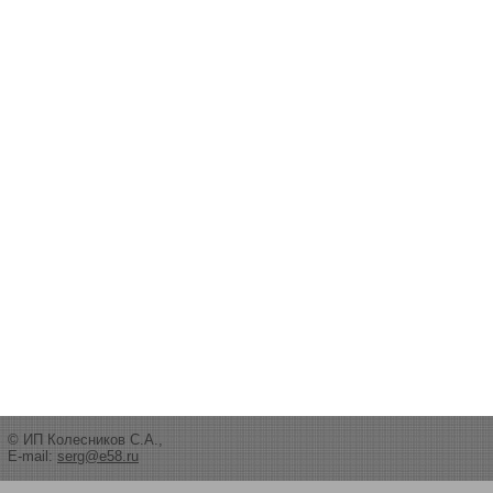
© ИП Колесников С.А.,
E-mail:
serg@e58.ru