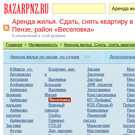
Аренда жилья. Сдать, снять квартиру в
Пензе, район «Веселовка»
0 объявлений в этой рубрике
›
›
Главная
Недвижимость
Аренда жилья. Сдать, снять кварти
Аренда жилья по часам, по суткам
Долгосрочна
638
8-Марта, ул.
Буратино, маг-
Засека
Мон
Автовокзал
н
Засечное
посел
Автодром
Валяевка
Засурье
Мяс
Алферьевка
Большая
ЗИФ, поселок
Нах
Арбеково
Валяевка
Золотаревка
Нов
ближнее
Малая
Константиновка
Окр
Арбеково
Веселовка
КП "Дубрава"
Пам
дальнее
Военный
КПД (Пенза-4)
Побед
Арбеково,
городок
Кривозерье
Пенз
поселок
Глобус
Ленинский
Пенз
Арбековская
Горизонт
лесхоз
Поб
Застава
ГПЗ-24
Маньчжурия
посел
Ахуны
Дон, магазин
Мастиновка
Пол