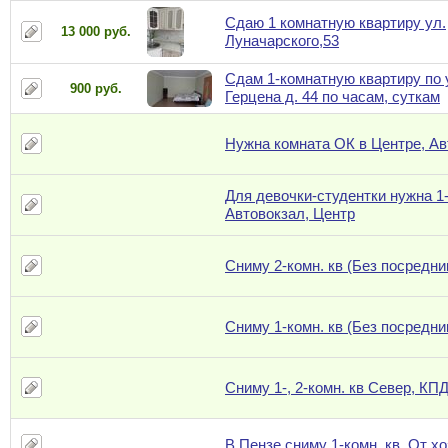
Сдаю 1 комнатную квартиру ул.
13 000 руб.
Луначарского,53
Сдам 1-комнатную квартиру по 
900 руб.
Герцена д. 44 по часам, суткам
Нужна комната ОК в Центре, Ав
Для девочки-студентки нужна 1-
Автовокзал, Центр
Сниму 2-комн. кв (Без посредни
Сниму 1-комн. кв (Без посредни
Сниму 1-, 2-комн. кв Север, КП
В Пензе сниму 1-комн. кв. От х