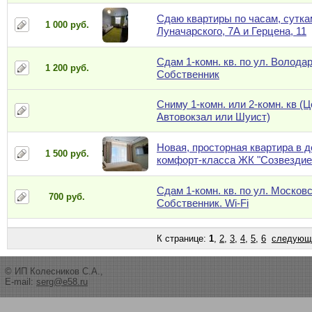
Сдаю квартиры по часам, суткам
1 000 руб.
Луначарского, 7А и Герцена, 11
Сдам 1-комн. кв. по ул. Володар
1 200 руб.
Собственник
Сниму 1-комн. или 2-комн. кв (Ц
Автовокзал или Шуист)
Новая, просторная квартира в 
1 500 руб.
комфорт-класса ЖК "Созвездие
Сдам 1-комн. кв. по ул. Московс
700 руб.
Собственник. Wi-Fi
К странице:
1
,
2
,
3
,
4
,
5
,
6
следующ
© ИП Колесников С.А.,
E-mail:
serg@e58.ru