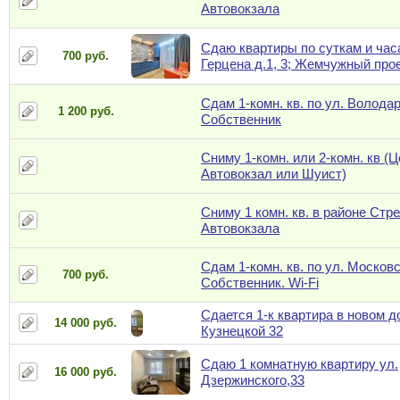
Автовокзала
Сдаю квартиры по суткам и час
700 руб.
Герцена д.1, 3; Жемчужный прое
Сдам 1-комн. кв. по ул. Володар
1 200 руб.
Собственник
Сниму 1-комн. или 2-комн. кв (Ц
Автовокзал или Шуист)
Сниму 1 комн. кв. в районе Стр
Автовокзала
Сдам 1-комн. кв. по ул. Московс
700 руб.
Собственник. Wi-Fi
Сдается 1-к квартира в новом д
14 000 руб.
Кузнецкой 32
Сдаю 1 комнатную квартиру ул.
16 000 руб.
Дзержинского,33