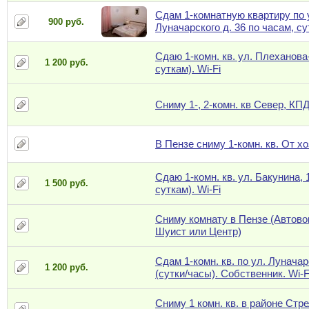
Сдам 1-комнатную квартиру по 
900 руб.
Луначарского д. 36 по часам, с
Сдаю 1-комн. кв. ул. Плеханова
1 200 руб.
суткам). Wi-Fi
Сниму 1-, 2-комн. кв Север, КП
В Пензе сниму 1-комн. кв. От х
Сдаю 1-комн. кв. ул. Бакунина, 
1 500 руб.
суткам). Wi-Fi
Сниму комнату в Пензе (Автово
Шуист или Центр)
Сдам 1-комн. кв. по ул. Луначар
1 200 руб.
(сутки/часы). Собственник. Wi-F
Сниму 1 комн. кв. в районе Стр