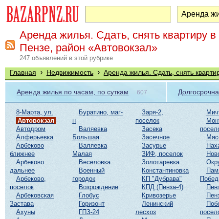
Аренда жилья. Сдать, снять квартиру в
Пензе, район «Автовокзал»
247 объявлений в этой рубрике
›
›
Главная
Недвижимость
Аренда жилья. Сдать, снять кварти
Аренда жилья по часам, по суткам
Долгосрочна
607
8-Марта, ул.
Буратино, маг-
Заря-2,
Мич
Автовокзал
н
поселок
Мон
Автодром
Валяевка
Засека
посел
Алферьевка
Большая
Засечное
Мяс
Арбеково
Валяевка
Засурье
Нах
ближнее
Малая
ЗИФ, поселок
Нов
Арбеково
Веселовка
Золотаревка
Окр
дальнее
Военный
Константиновка
Пам
Арбеково,
городок
КП "Дубрава"
Побе
поселок
Возрождение
КПД (Пенза-4)
Пен
Арбековская
Глобус
Кривозерье
Пен
Застава
Горизонт
Ленинский
Поб
Ахуны
ГПЗ-24
лесхоз
посел