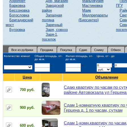
Аэропорт
Дон, магазин
Маньчжурия
Пол
Барковка
Заводской
Мастиновка
ПГУ
Бессоновка
район
Маяк
Рай
Богословка
Западная
Медпрепараты
Све
Бригадирский
поляна
(Биосинтез)
Сев
мост
Заречный
Сев
Бугровка
Заря, совхоз
посел
Заря-1,
поселок
Все из рубрики
Продажа
Покупка
Сдаю
Сниму
Обмен
Количество комнат
Общая площадь, от-
Жилая площадь, от-
Цена, от - до
до кв.м.
до кв.м.
-
-
-
Цена
Объявление
Сдаю квартиру по часам по сут
700 руб.
районе Автовокзала ул Герцена 
Сдам 1-комнатную квартиру по 
900 руб.
Герцена д. 1 по часам, суткам
Сдам 1-комн.квартиру по часам
600 руб.