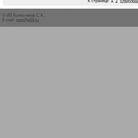
К странице:
1
,
2
следующ
© ИП Колесников С.А.,
E-mail:
serg@e58.ru