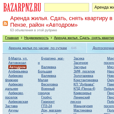
Аренда жилья. Сдать, снять квартиру в
Пензе, район «Автодром»
63 объявления в этой рубрике
›
›
Главная
Недвижимость
Аренда жилья. Сдать, снять кварти
Аренда жилья по часам, по суткам
Долгосрочна
646
8-Марта, ул.
Буратино, маг-
Засека
Мон
Автовокзал
н
Засечное
посел
Автодром
Валяевка
Засурье
Мяс
Алферьевка
Большая
ЗИФ, поселок
Нах
Арбеково
Валяевка
Золотаревка
Нов
ближнее
Малая
Константиновка
Окр
Арбеково
Веселовка
КП "Дубрава"
Пам
дальнее
Военный
КПД (Пенза-4)
Побед
Арбеково,
городок
Кривозерье
Пенз
поселок
Глобус
Ленинский
Пенз
Арбековская
Горизонт
лесхоз
Поб
Застава
ГПЗ-24
Маньчжурия
посел
Ахуны
Дон, магазин
Мастиновка
Пол