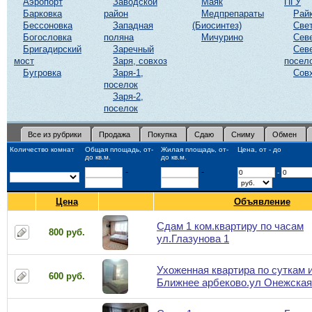
Аэропорт
Заводской
Маяк
ПГУ
Барковка
район
Медпрепараты
Рай
Бессоновка
Западная
(Биосинтез)
Све
Богословка
поляна
Мичурино
Сев
Бригадирский
Заречный
Сев
мост
Заря, совхоз
посел
Бугровка
Заря-1,
Сов
поселок
Заря-2,
поселок
Все из рубрики
Продажа
Покупка
Сдаю
Сниму
Обмен
Количество комнат
Общая площадь, от-
Жилая площадь, от-
Цена, от - до
до кв.м.
до кв.м.
-
-
-
Цена
Объявление
Сдам 1 ком.квартиру по часам
800 руб.
ул.Глазунова 1
Ухоженная квартира по суткам и
600 руб.
Ближнее арбеково.ул Онежская