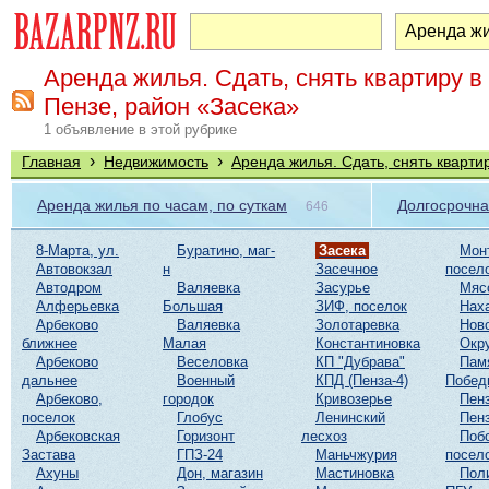
Аренда жилья. Сдать, снять квартиру в
Пензе, район «Засека»
1 объявление в этой рубрике
›
›
Главная
Недвижимость
Аренда жилья. Сдать, снять кварти
Аренда жилья по часам, по суткам
Долгосрочна
646
8-Марта, ул.
Буратино, маг-
Засека
Мон
Автовокзал
н
Засечное
посел
Автодром
Валяевка
Засурье
Мяс
Алферьевка
Большая
ЗИФ, поселок
Нах
Арбеково
Валяевка
Золотаревка
Нов
ближнее
Малая
Константиновка
Окр
Арбеково
Веселовка
КП "Дубрава"
Пам
дальнее
Военный
КПД (Пенза-4)
Побед
Арбеково,
городок
Кривозерье
Пенз
поселок
Глобус
Ленинский
Пенз
Арбековская
Горизонт
лесхоз
Поб
Застава
ГПЗ-24
Маньчжурия
посел
Ахуны
Дон, магазин
Мастиновка
Пол