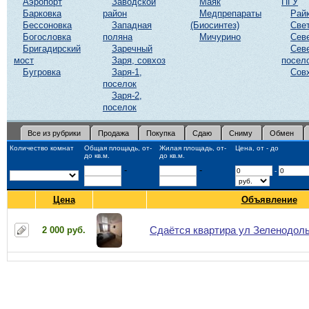
Аэропорт
Заводской
Маяк
ПГУ
Барковка
район
Медпрепараты
Рай
Бессоновка
Западная
(Биосинтез)
Све
Богословка
поляна
Мичурино
Сев
Бригадирский
Заречный
Сев
мост
Заря, совхоз
посел
Бугровка
Заря-1,
Сов
поселок
Заря-2,
поселок
Все из рубрики
Продажа
Покупка
Сдаю
Сниму
Обмен
Количество комнат
Общая площадь, от-
Жилая площадь, от-
Цена, от - до
до кв.м.
до кв.м.
-
-
-
Цена
Объявление
Сдаётся квартира ул Зеленодоль
2 000 руб.