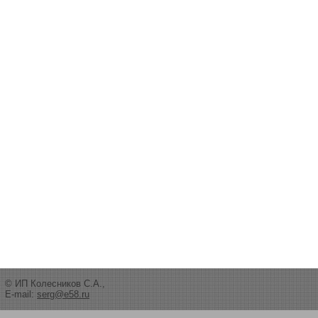
© ИП Колесников С.А.,
E-mail:
serg@e58.ru