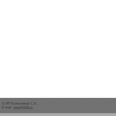
© ИП Колесников С.А.,
E-mail:
serg@e58.ru