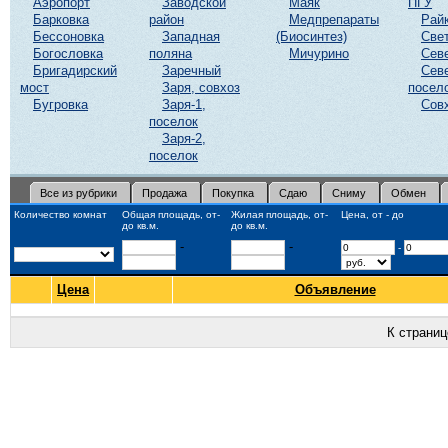
Аэропорт
Заводской
Маяк
ПГУ
Барковка
район
Медпрепараты
Рай
Бессоновка
Западная
(Биосинтез)
Све
Богословка
поляна
Мичурино
Сев
Бригадирский
Заречный
Сев
мост
Заря, совхоз
посел
Бугровка
Заря-1,
Сов
поселок
Заря-2,
поселок
Все из рубрики
Продажа
Покупка
Сдаю
Сниму
Обмен
Количество комнат
Общая площадь, от-
Жилая площадь, от-
Цена, от - до
до кв.м.
до кв.м.
-
-
-
Цена
Объявление
К страни