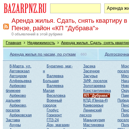
Аренда жилья. Сдать, снять квартиру в
Пензе, район «КП "Дубрава"»
0 объявлений в этой рубрике
›
›
Главная
Недвижимость
Аренда жилья. Сдать, снять кварти
Аренда жилья по часам, по суткам
Долгосрочна
660
8-Марта, ул.
Буратино, маг-
Засека
Мон
Автовокзал
н
Засечное
посел
Автодром
Валяевка
Засурье
Мяс
Алферьевка
Большая
ЗИФ, поселок
Нах
Арбеково
Валяевка
Золотаревка
Нов
ближнее
Малая
Константиновка
Окр
Арбеково
Веселовка
КП "Дубрава"
Пам
дальнее
Военный
КПД (Пенза-4)
Побед
Арбеково,
городок
Кривозерье
Пенз
поселок
Глобус
Ленинский
Пенз
Арбековская
Горизонт
лесхоз
Поб
Застава
ГПЗ-24
Маньчжурия
посел
Ахуны
Дон, магазин
Мастиновка
Пол