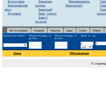
Богословка
Западная
Медпрепараты
Све
Бригадирский
поляна
(Биосинтез)
Сев
мост
Заречный
Сев
Бугровка
Заря, совхоз
посел
Заря-1,
поселок
Все из рубрики
Продажа
Покупка
Сдаю
Сниму
Обмен
Количество комнат
Общая площадь, от-
Жилая площадь, от-
Цена, от - до
до кв.м.
до кв.м.
-
-
-
Цена
Объявление
К страни