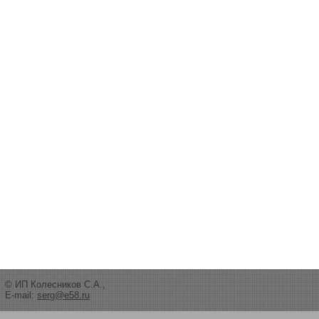
© ИП Колесников С.А.,
E-mail:
serg@e58.ru