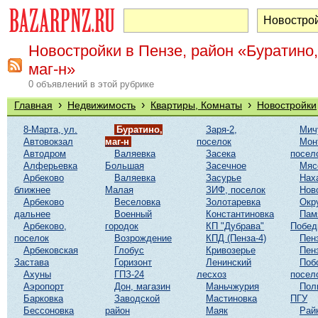
Новостройки в Пензе, район «Буратино,
маг-н»
0 объявлений в этой рубрике
›
›
›
Главная
Недвижимость
Квартиры, Комнаты
Новостройки
8-Марта, ул.
Буратино,
Заря-2,
Мич
Автовокзал
маг-н
поселок
Мон
Автодром
Валяевка
Засека
посел
Алферьевка
Большая
Засечное
Мяс
Арбеково
Валяевка
Засурье
Нах
ближнее
Малая
ЗИФ, поселок
Нов
Арбеково
Веселовка
Золотаревка
Окр
дальнее
Военный
Константиновка
Пам
Арбеково,
городок
КП "Дубрава"
Побе
поселок
Возрождение
КПД (Пенза-4)
Пен
Арбековская
Глобус
Кривозерье
Пен
Застава
Горизонт
Ленинский
Поб
Ахуны
ГПЗ-24
лесхоз
посел
Аэропорт
Дон, магазин
Маньчжурия
Пол
Барковка
Заводской
Мастиновка
ПГУ
Бессоновка
район
Маяк
Рай