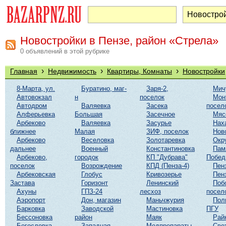
Новостройки в Пензе, район «Стрела»
0 объявлений в этой рубрике
›
›
›
Главная
Недвижимость
Квартиры, Комнаты
Новостройки
8-Марта, ул.
Буратино, маг-
Заря-2,
Мич
Автовокзал
н
поселок
Мон
Автодром
Валяевка
Засека
посел
Алферьевка
Большая
Засечное
Мяс
Арбеково
Валяевка
Засурье
Нах
ближнее
Малая
ЗИФ, поселок
Нов
Арбеково
Веселовка
Золотаревка
Окр
дальнее
Военный
Константиновка
Пам
Арбеково,
городок
КП "Дубрава"
Побе
поселок
Возрождение
КПД (Пенза-4)
Пен
Арбековская
Глобус
Кривозерье
Пен
Застава
Горизонт
Ленинский
Поб
Ахуны
ГПЗ-24
лесхоз
посел
Аэропорт
Дон, магазин
Маньчжурия
Пол
Барковка
Заводской
Мастиновка
ПГУ
Бессоновка
район
Маяк
Рай
Богословка
Западная
Медпрепараты
Све