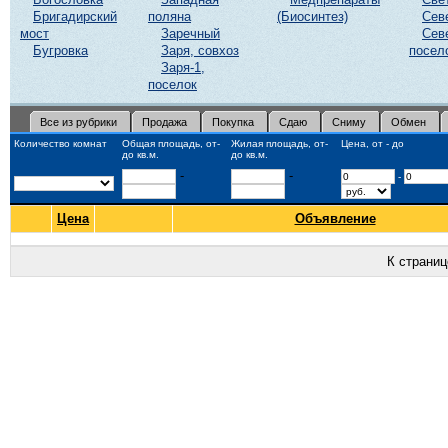
Бригадирский
поляна
(Биосинтез)
Сев
мост
Заречный
Сев
Бугровка
Заря, совхоз
посел
Заря-1,
поселок
Все из рубрики
Продажа
Покупка
Сдаю
Сниму
Обмен
Количество комнат
Общая площадь, от-
Жилая площадь, от-
Цена, от - до
до кв.м.
до кв.м.
-
-
-
Цена
Объявление
К страни