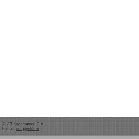
© ИП Колесников С.А.,
E-mail:
serg@e58.ru