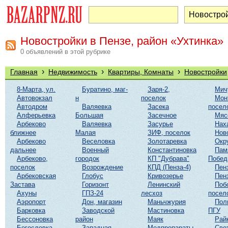
Новостройки в Пензе, район «Ухтинка»
0 объявлений в этой рубрике
›
›
›
Главная
Недвижимость
Квартиры, Комнаты
Новостройки
8-Марта, ул.
Буратино, маг-
Заря-2,
Мич
Автовокзал
н
поселок
Мон
Автодром
Валяевка
Засека
посел
Алферьевка
Большая
Засечное
Мяс
Арбеково
Валяевка
Засурье
Нах
ближнее
Малая
ЗИФ, поселок
Нов
Арбеково
Веселовка
Золотаревка
Окр
дальнее
Военный
Константиновка
Пам
Арбеково,
городок
КП "Дубрава"
Побе
поселок
Возрождение
КПД (Пенза-4)
Пен
Арбековская
Глобус
Кривозерье
Пен
Застава
Горизонт
Ленинский
Поб
Ахуны
ГПЗ-24
лесхоз
посел
Аэропорт
Дон, магазин
Маньчжурия
Пол
Барковка
Заводской
Мастиновка
ПГУ
Бессоновка
район
Маяк
Рай
Богословка
Западная
Медпрепараты
Све