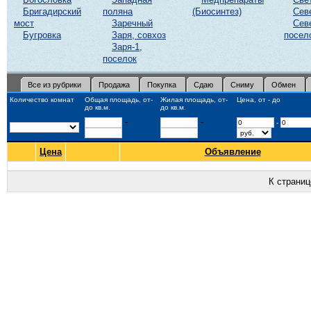
Бригадирский
поляна
(Биосинтез)
Сев
мост
Заречный
Сев
Бугровка
Заря, совхоз
посел
Заря-1,
поселок
Все из рубрики
Продажа
Покупка
Сдаю
Сниму
Обмен
Количество комнат
Общая площадь, от-
Жилая площадь, от-
Цена, от - до
до кв.м.
до кв.м.
-
-
-
Цена
Объявление
К страни