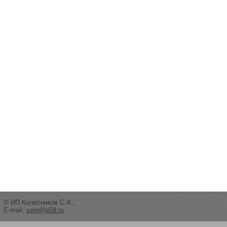
© ИП Колесников С.А.,
E-mail:
serg@e58.ru