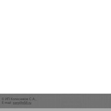
© ИП Колесников С.А.,
E-mail:
serg@e58.ru