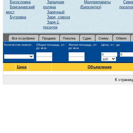
Богословка
Западная
Медпрепараты
Севе
Бригадирский
поляна
(Биосинтез)
посело
мост
Заречный
Бугровка
Заря, совхоз
Заря-1,
поселок
Все из рубрики
Продажа
Покупка
Сдаю
Сниму
Обмен
Количество комнат
Общая площадь, от-
Жилая площадь, от-
Цена, от - до
до кв.м.
до кв.м.
-
-
-
Цена
Объявление
К страни