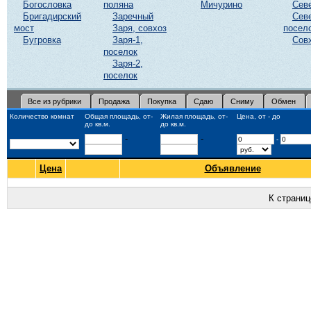
Богословка
поляна
Мичурино
Сев
Бригадирский
Заречный
Сев
мост
Заря, совхоз
посел
Бугровка
Заря-1,
Сов
поселок
Заря-2,
поселок
Все из рубрики
Продажа
Покупка
Сдаю
Сниму
Обмен
Количество комнат
Общая площадь, от-
Жилая площадь, от-
Цена, от - до
до кв.м.
до кв.м.
-
-
-
Цена
Объявление
К страни