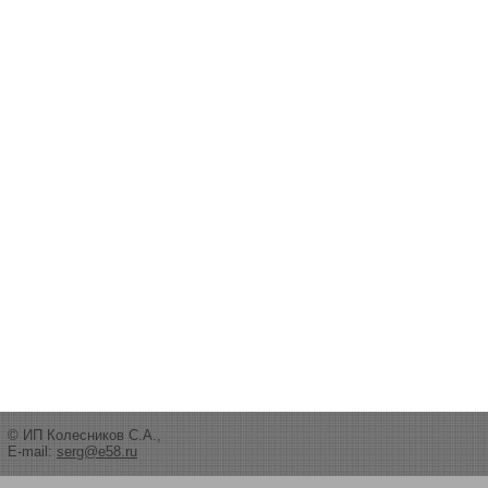
© ИП Колесников С.А.,
E-mail:
serg@e58.ru