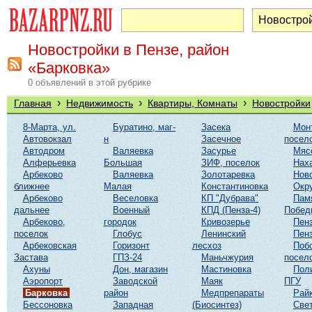
Новостройки в Пензе, район
«Барковка»
0 объявлений в этой рубрике
›
›
›
Главная
Недвижимость
Квартиры, Комнаты
Новостройки
8-Марта, ул.
Буратино, маг-
Засека
Мон
Автовокзал
н
Засечное
посел
Автодром
Валяевка
Засурье
Мяс
Алферьевка
Большая
ЗИФ, поселок
Нах
Арбеково
Валяевка
Золотаревка
Нов
ближнее
Малая
Константиновка
Окр
Арбеково
Веселовка
КП "Дубрава"
Пам
дальнее
Военный
КПД (Пенза-4)
Побед
Арбеково,
городок
Кривозерье
Пенз
поселок
Глобус
Ленинский
Пенз
Арбековская
Горизонт
лесхоз
Поб
Застава
ГПЗ-24
Маньчжурия
посел
Ахуны
Дон, магазин
Мастиновка
Пол
Аэропорт
Заводской
Маяк
ПГУ
Барковка
район
Медпрепараты
Рай
Бессоновка
Западная
(Биосинтез)
Све