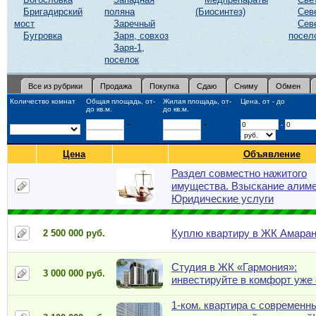
Бригадирский
поляна
(Биосинтез)
Сев
мост
Заречный
Сев
Бугровка
Заря, совхоз
посел
Заря-1,
поселок
Все из рубрики
Продажа
Покупка
Сдаю
Сниму
Обмен
Количество комнат
Общая площадь, от-
Жилая площадь, от-
Цена, от - до
до кв.м.
до кв.м.
-
-
-
Цена
Объявление
Раздел совместно нажитого
имущества. Взыскание алиме
Юридические услуги
Куплю квартиру в ЖК Амара
2 500 000 руб.
Студия в ЖК «Гармония»:
3 000 000 руб.
инвестируйте в комфорт уже 
1-ком. квартира с современн