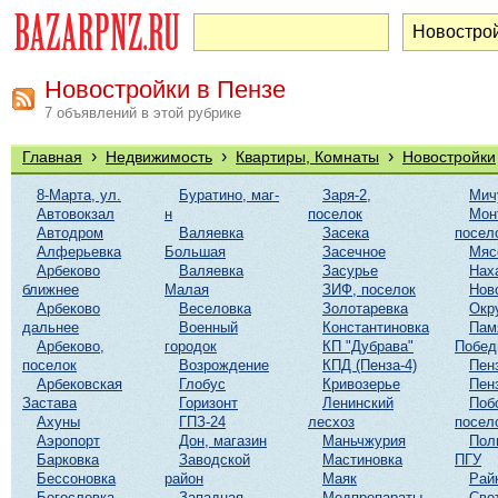
Новостройки в Пензе
7 объявлений в этой рубрике
›
›
›
Главная
Недвижимость
Квартиры, Комнаты
Новостройки
8-Марта, ул.
Буратино, маг-
Заря-2,
Мич
Автовокзал
н
поселок
Мон
Автодром
Валяевка
Засека
посел
Алферьевка
Большая
Засечное
Мяс
Арбеково
Валяевка
Засурье
Нах
ближнее
Малая
ЗИФ, поселок
Нов
Арбеково
Веселовка
Золотаревка
Окр
дальнее
Военный
Константиновка
Пам
Арбеково,
городок
КП "Дубрава"
Побе
поселок
Возрождение
КПД (Пенза-4)
Пен
Арбековская
Глобус
Кривозерье
Пен
Застава
Горизонт
Ленинский
Поб
Ахуны
ГПЗ-24
лесхоз
посел
Аэропорт
Дон, магазин
Маньчжурия
Пол
Барковка
Заводской
Мастиновка
ПГУ
Бессоновка
район
Маяк
Рай
Богословка
Западная
Медпрепараты
Све