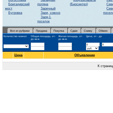
Бригадирский
поляна
(Биосинтез)
Сев
мост
Заречный
Сев
Бугровка
Заря, совхоз
посел
Заря-1,
поселок
Все из рубрики
Продажа
Покупка
Сдаю
Сниму
Обмен
Количество комнат
Общая площадь, от-
Жилая площадь, от-
Цена, от - до
до кв.м.
до кв.м.
-
-
-
Цена
Объявление
К страни