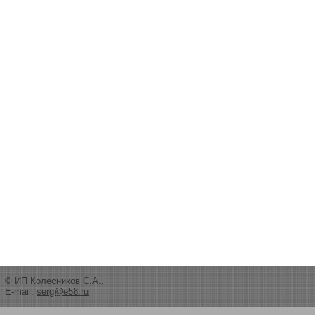
© ИП Колесников С.А.,
E-mail:
serg@e58.ru