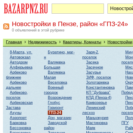
Новостройки в Пензе, район «ГПЗ-24»
0 объявлений в этой рубрике
›
›
›
Главная
Недвижимость
Квартиры, Комнаты
Новостройки
8-Марта, ул.
Буратино, маг-
Заря-2,
Мич
Автовокзал
н
поселок
Мон
Автодром
Валяевка
Засека
посел
Алферьевка
Большая
Засечное
Мяс
Арбеково
Валяевка
Засурье
Нах
ближнее
Малая
ЗИФ, поселок
Нов
Арбеково
Веселовка
Золотаревка
Окр
дальнее
Военный
Константиновка
Пам
Арбеково,
городок
КП "Дубрава"
Побе
поселок
Возрождение
КПД (Пенза-4)
Пен
Арбековская
Глобус
Кривозерье
Пен
Застава
Горизонт
Ленинский
Поб
Ахуны
ГПЗ-24
лесхоз
посел
Аэропорт
Дон, магазин
Маньчжурия
Пол
Барковка
Заводской
Мастиновка
ПГУ
Бессоновка
район
Маяк
Рай
Богословка
Западная
Медпрепараты
Све