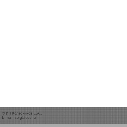
© ИП Колесников С.А.,
E-mail:
serg@e58.ru