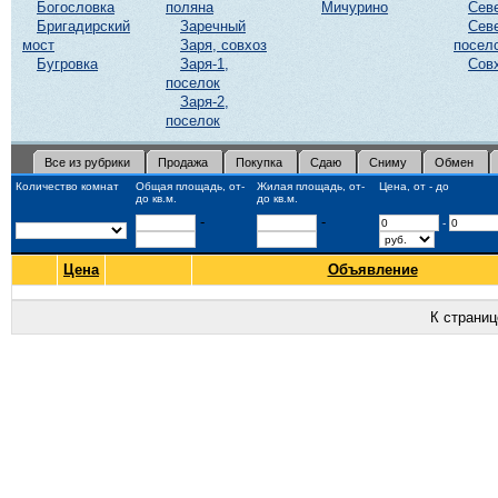
Богословка
поляна
Мичурино
Сев
Бригадирский
Заречный
Сев
мост
Заря, совхоз
посел
Бугровка
Заря-1,
Сов
поселок
Заря-2,
поселок
Все из рубрики
Продажа
Покупка
Сдаю
Сниму
Обмен
Количество комнат
Общая площадь, от-
Жилая площадь, от-
Цена, от - до
до кв.м.
до кв.м.
-
-
-
Цена
Объявление
К страни