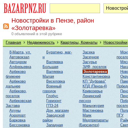
Новостройки в Пензе, район
«Золотаревка»
0 объявлений в этой рубрике
›
›
›
Главная
Недвижимость
Квартиры, Комнаты
Новостройки
8-Марта, ул.
Буратино, маг-
Засека
Мон
Автовокзал
н
Засечное
посел
Автодром
Валяевка
Засурье
Мяс
Алферьевка
Большая
ЗИФ, поселок
Нах
Арбеково
Валяевка
Золотаревка
Нов
ближнее
Малая
Константиновка
Окр
Арбеково
Веселовка
КП "Дубрава"
Пам
дальнее
Военный
КПД (Пенза-4)
Побед
Арбеково,
городок
Кривозерье
Пенз
поселок
Глобус
Ленинский
Пенз
Арбековская
Горизонт
лесхоз
Поб
Застава
ГПЗ-24
Маньчжурия
посел
Ахуны
Дон, магазин
Мастиновка
Пол
Аэропорт
Заводской
Маяк
ПГУ
Барковка
район
Медпрепараты
Рай
Бессоновка
Западная
(Биосинтез)
Све