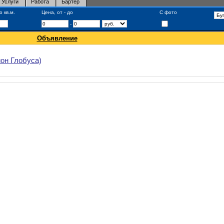
Услуги
Работа
Бартер
 кв.м.
Цена, от - до
С фото
-
Объявление
он Глобуса)