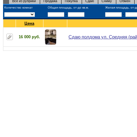
Все из рубрики
Продажа
Покупка
Сдаю
Сниму
Обмен
Количество комнат
Общая площадь, от-до кв.м.
Жилая площадь, от-до
-
-
Цена
Сдаю полдома ул. Средняя (рай
16 000 руб.