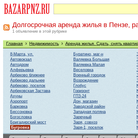
Долгосрочная аренда жилья в Пензе, р
1 объявление в этой рубрике
›
›
Главная
Недвижимость
Аренда жилья. Сдать, снять кварти
8-Марта, ул.
Буратино, маг-н
Автовокзал
Валяевка Большая
Автодром
Валяевка Малая
Алферьевка
Веселовка
Арбеково ближнее
Военный городок
Арбеково дальнее
Возрождение
Арбеково, поселок
Глобус
Арбековская Застава
Горизонт
Ахуны
ГПЗ-24
Аэропорт
Дон, магазин
Барковка
Заводской район
Бессоновка
Западная поляна
Богословка
Заречный
Бригадирский мост
Заря, совхоз
Бугровка
Заря-1, поселок