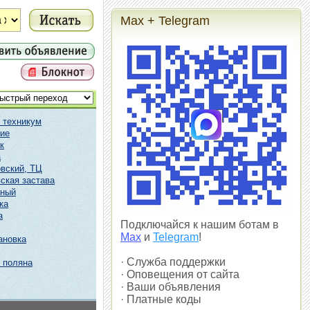
Max + Telegram
 техникум
ие
к
а
вский, ТЦ
ская застава
чный
ка
а
Подключайся к нашим ботам в
Max
и
Telegram
!
ановка
· Служба поддержки
 поляна
· Оповещения от сайта
· Ваши объявления
· Платные коды