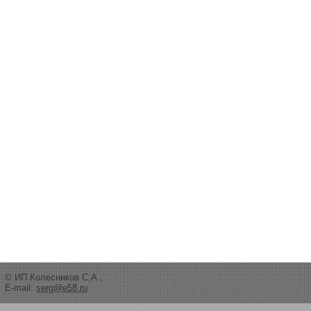
© ИП Колесников С.А.,
E-mail:
serg@e58.ru