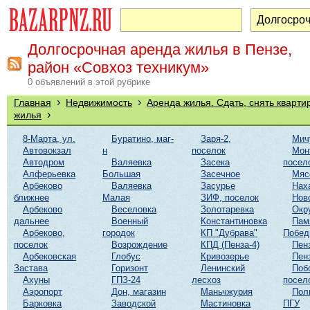
Долгосрочная аренда жилья в Пензе,
район «Совхоз техникум»
0 объявлений в этой рубрике
›
›
Главная
Недвижимость
Аренда жилья. Сдать, снять кварти
›
жилья
8-Марта, ул.
Буратино, маг-
Заря-2,
Мич
Автовокзал
н
поселок
Мон
Автодром
Валяевка
Засека
посел
Алферьевка
Большая
Засечное
Мяс
Арбеково
Валяевка
Засурье
Нах
ближнее
Малая
ЗИФ, поселок
Нов
Арбеково
Веселовка
Золотаревка
Окр
дальнее
Военный
Константиновка
Пам
Арбеково,
городок
КП "Дубрава"
Побе
поселок
Возрождение
КПД (Пенза-4)
Пен
Арбековская
Глобус
Кривозерье
Пен
Застава
Горизонт
Ленинский
Поб
Ахуны
ГПЗ-24
лесхоз
посел
Аэропорт
Дон, магазин
Маньчжурия
Пол
Барковка
Заводской
Мастиновка
ПГУ