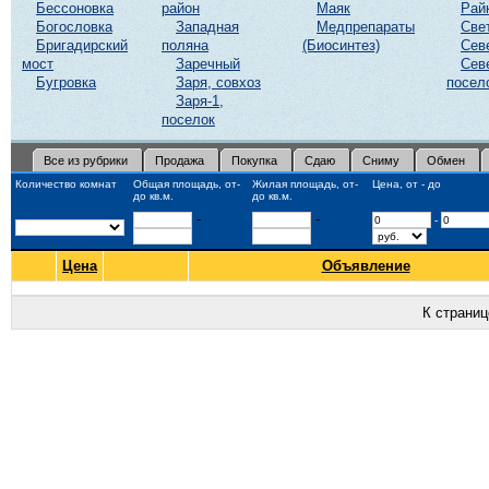
Бессоновка
район
Маяк
Рай
Богословка
Западная
Медпрепараты
Све
Бригадирский
поляна
(Биосинтез)
Сев
мост
Заречный
Сев
Бугровка
Заря, совхоз
посел
Заря-1,
поселок
Все из рубрики
Продажа
Покупка
Сдаю
Сниму
Обмен
Количество комнат
Общая площадь, от-
Жилая площадь, от-
Цена, от - до
до кв.м.
до кв.м.
-
-
-
Цена
Объявление
К страни