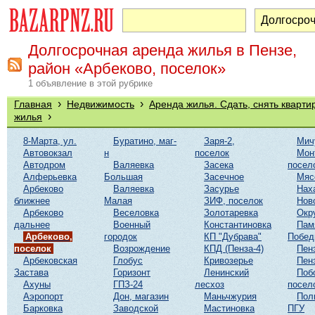
Долгосрочная аренда жилья в Пензе,
район «Арбеково, поселок»
1 объявление в этой рубрике
›
›
Главная
Недвижимость
Аренда жилья. Сдать, снять кварти
›
жилья
8-Марта, ул.
Буратино, маг-
Заря-2,
Мич
Автовокзал
н
поселок
Мон
Автодром
Валяевка
Засека
посел
Алферьевка
Большая
Засечное
Мяс
Арбеково
Валяевка
Засурье
Нах
ближнее
Малая
ЗИФ, поселок
Нов
Арбеково
Веселовка
Золотаревка
Окр
дальнее
Военный
Константиновка
Пам
Арбеково,
городок
КП "Дубрава"
Побе
поселок
Возрождение
КПД (Пенза-4)
Пен
Арбековская
Глобус
Кривозерье
Пен
Застава
Горизонт
Ленинский
Поб
Ахуны
ГПЗ-24
лесхоз
посел
Аэропорт
Дон, магазин
Маньчжурия
Пол
Барковка
Заводской
Мастиновка
ПГУ