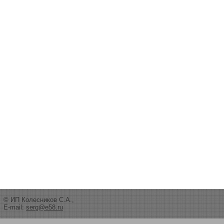
© ИП Колесников С.А.,
E-mail:
serg@e58.ru