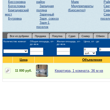
Бессоновка
район
Маяк
Рай
Богословка
Западная
Медпрепараты
Све
Бригадирский
поляна
(Биосинтез)
Сев
мост
Заречный
Сев
Бугровка
Заря, совхоз
посел
Заря-1,
поселок
Все из рубрики
Продажа
Покупка
Сдаю
Сниму
Обмен
Количество комнат
Общая площадь, от-
Жилая площадь, от-
Цена, от - до
до кв.м.
до кв.м.
-
-
-
Цена
Объявление
Квартира, 1 комната, 36 м кв
11 000 руб.