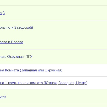
а,3
жная или Заводской)
аева и Попова
ная, Окружная, ПГУ
на Комната (Западная или Окружная)
на 1-комн. кв или комната (Южная, Западная, Центр)
р-н)