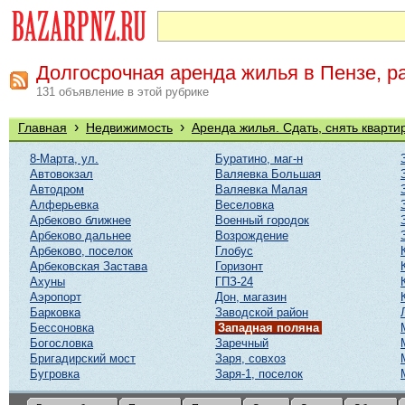
Долгосрочная аренда жилья в Пензе, р
131 объявление в этой рубрике
›
›
Главная
Недвижимость
Аренда жилья. Сдать, снять кварти
8-Марта, ул.
Буратино, маг-н
Автовокзал
Валяевка Большая
Автодром
Валяевка Малая
Алферьевка
Веселовка
Арбеково ближнее
Военный городок
Арбеково дальнее
Возрождение
Арбеково, поселок
Глобус
Арбековская Застава
Горизонт
Ахуны
ГПЗ-24
Аэропорт
Дон, магазин
Барковка
Заводской район
Бессоновка
Западная поляна
Богословка
Заречный
Бригадирский мост
Заря, совхоз
Бугровка
Заря-1, поселок