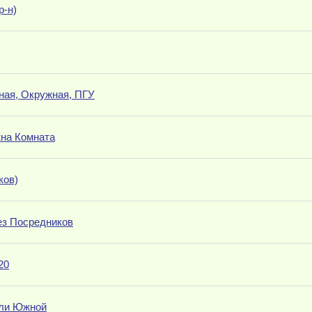
р-н)
ная, Окружная, ПГУ
жна Комната
ков)
без Посредников
20
или Южной