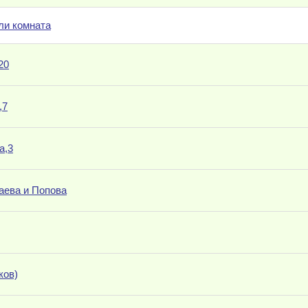
ли комната
20
,7
а,3
аева и Попова
ков)