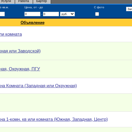
Услуги
Работа
Бартер
 кв.м.
Цена, от - до
С фото
-
Объявление
ли комната
жная или Заводской)
ная, Окружная, ПГУ
на Комната (Западная или Окружная)
на 1-комн. кв или комната (Южная, Западная, Центр)