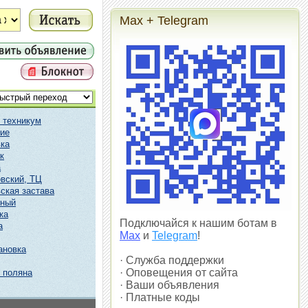
Max + Telegram
 техникум
ие
ка
к
а
вский, ТЦ
ская застава
чный
ка
Подключайся к нашим ботам в
а
Max
и
Telegram
!
ановка
· Служба поддержки
· Оповещения от сайта
 поляна
· Ваши объявления
· Платные коды