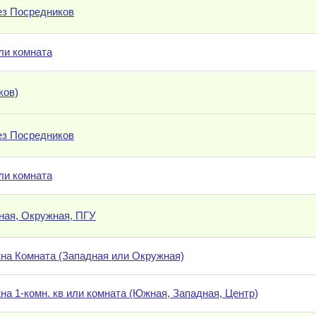
без Посредников
ли комната
ков)
без Посредников
ли комната
ная, Окружная, ПГУ
на Комната (Западная или Окружная)
на 1-комн. кв или комната (Южная, Западная, Центр)