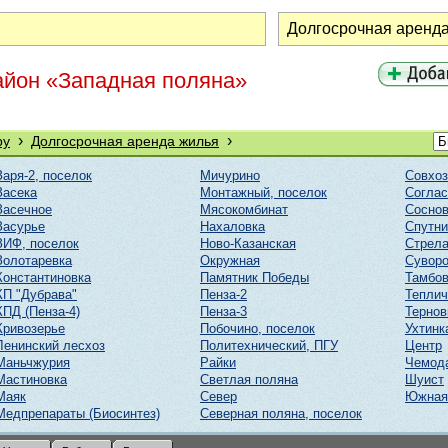
айон «Западная поляна»
›
›
ру
Долгосрочная аренда жилья
Заря-2, поселок
Мичурино
Совхоз
Засека
Монтажный, поселок
Соглас
Засечное
Мясокомбинат
Соснов
Засурье
Нахаловка
Спутни
ЗИФ, поселок
Ново-Казанская
Стрел
Золотаревка
Окружная
Суворо
Константиновка
Памятник Победы
Тамбов
КП "Дубрава"
Пенза-2
Тепли
КПД (Пенза-4)
Пенза-3
Тернов
Кривозерье
Побочино, поселок
Ухтинк
Ленинский лесхоз
Политехнический, ПГУ
Центр
Маньчжурия
Райки
Чемод
Мастиновка
Светлая поляна
Шуист
Маяк
Север
Южная
Медпрепараты (Биосинтез)
Северная поляна, поселок