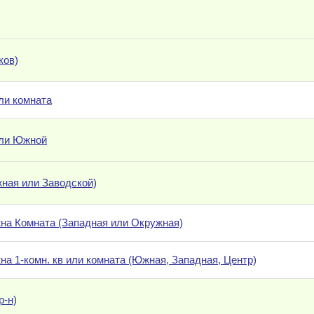
ков)
ли комната
или Южной
жная или Заводской)
на Комната (Западная или Окружная)
на 1-комн. кв или комната (Южная, Западная, Центр)
р-н)