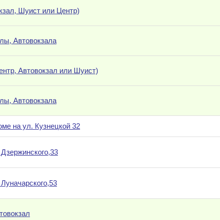
кзал, Шуист или Центр)
елы, Автовокзала
Центр, Автовокзал или Шуист)
елы, Автовокзала
оме на ул. Кузнецкой 32
 Дзержинского,33
 Луначарского,53
товокзал