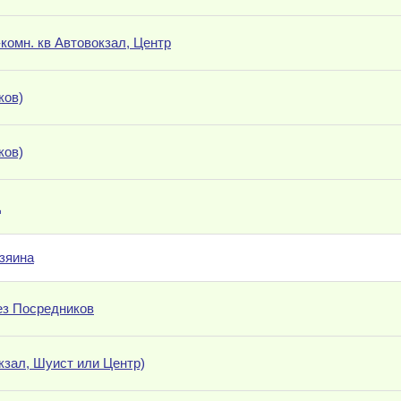
комн. кв Автовокзал, Центр
ков)
ков)
Д
озяина
без Посредников
кзал, Шуист или Центр)