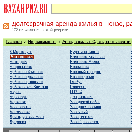
Долгосрочная аренда жилья в Пензе, р
172 объявления в этой рубрике
›
›
Главная
Недвижимость
Аренда жилья. Сдать, снять кварти
8-Марта, ул.
Буратино, маг-н
Автовокзал
Валяевка Большая
Автодром
Валяевка Малая
Алферьевка
Веселовка
Арбеково ближнее
Военный городок
Арбеково дальнее
Возрождение
Арбеково, поселок
Глобус
Арбековская Застава
Горизонт
Ахуны
ГПЗ-24
Аэропорт
Дон, магазин
Барковка
Заводской район
Бессоновка
Западная поляна
Богословка
Заречный
Бригадирский мост
Заря, совхоз
Бугровка
Заря-1, поселок