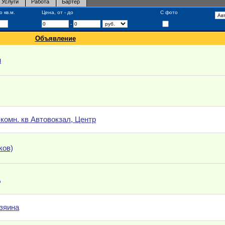
Услуги
Работа
Бартер
 кв.м.
Цена, от - до
С фото
-
Объявление
н
комн. кв Автовокзал, Центр
ков)
Д
озяина