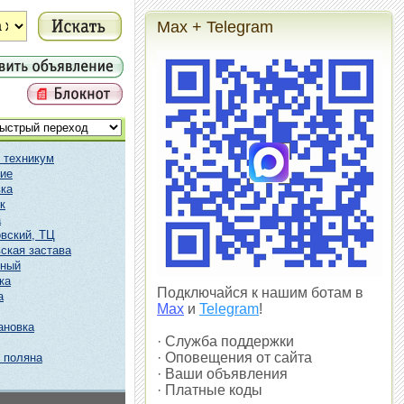
Max + Telegram
 техникум
ие
ка
к
а
вский, ТЦ
ская застава
чный
ка
Подключайся к нашим ботам в
а
Max
и
Telegram
!
ановка
· Служба поддержки
· Оповещения от сайта
 поляна
· Ваши объявления
· Платные коды