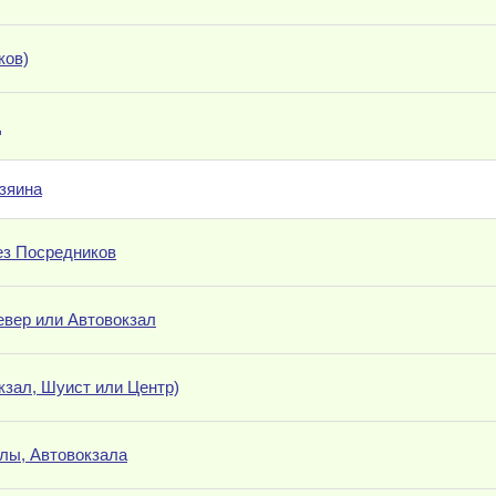
ков)
Д
озяина
без Посредников
евер или Автовокзал
кзал, Шуист или Центр)
елы, Автовокзала