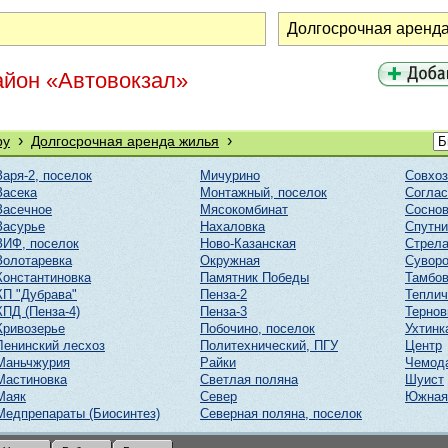
айон «Автовокзал»
›
›
ру
Долгосрочная аренда жилья
Заря-2, поселок
Мичурино
Совхоз
Засека
Монтажный, поселок
Соглас
Засечное
Мясокомбинат
Соснов
Засурье
Нахаловка
Спутни
ЗИФ, поселок
Ново-Казанская
Стрел
Золотаревка
Окружная
Суворо
Константиновка
Памятник Победы
Тамбов
КП "Дубрава"
Пенза-2
Тепли
КПД (Пенза-4)
Пенза-3
Тернов
Кривозерье
Побочино, поселок
Ухтинк
Ленинский лесхоз
Политехнический, ПГУ
Центр
Маньчжурия
Райки
Чемод
Мастиновка
Светлая поляна
Шуист
Маяк
Север
Южная
Медпрепараты (Биосинтез)
Северная поляна, поселок