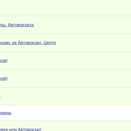
елы, Автовокзала
комн. кв Автовокзал, Центр
ков)
ков)
Д
озяина
евер или Автовокзал