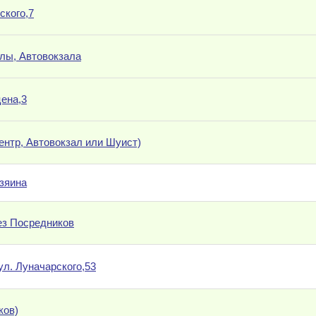
ского,7
елы, Автовокзала
цена,3
Центр, Автовокзал или Шуист)
озяина
без Посредников
ул. Луначарского,53
ков)