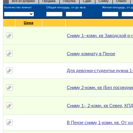
Все из рубрики
Продажа
Покупка
Сдаю
Сниму
Обмен
Количество комнат
Общая площадь, от-до кв.м.
Жилая площадь, от-до
-
-
Цена
Сниму 1--комн. кв Заводской р-
Сниму комнату в Пензе
Для девочки-студентки нужна 1-
Сниму 2-комн. кв (Без посредни
Сниму 1-, 2-комн. кв Север, КП
В Пензе сниму 1-комн. кв. От х