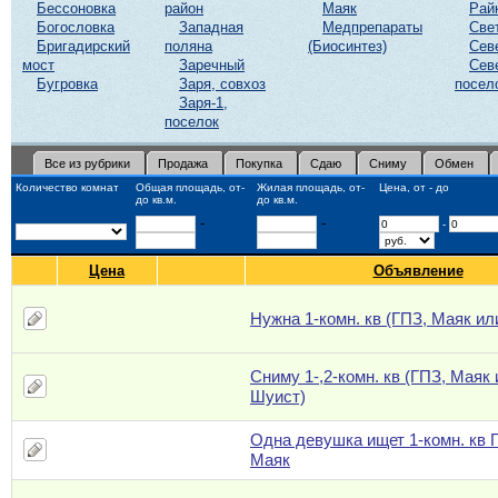
Бессоновка
район
Маяк
Рай
Богословка
Западная
Медпрепараты
Све
Бригадирский
поляна
(Биосинтез)
Сев
мост
Заречный
Сев
Бугровка
Заря, совхоз
посел
Заря-1,
поселок
Все из рубрики
Продажа
Покупка
Сдаю
Сниму
Обмен
Количество комнат
Общая площадь, от-
Жилая площадь, от-
Цена, от - до
до кв.м.
до кв.м.
-
-
-
Цена
Объявление
Нужна 1-комн. кв (ГПЗ, Маяк ил
Сниму 1-,2-комн. кв (ГПЗ, Маяк
Шуист)
Одна девушка ищет 1-комн. кв 
Маяк