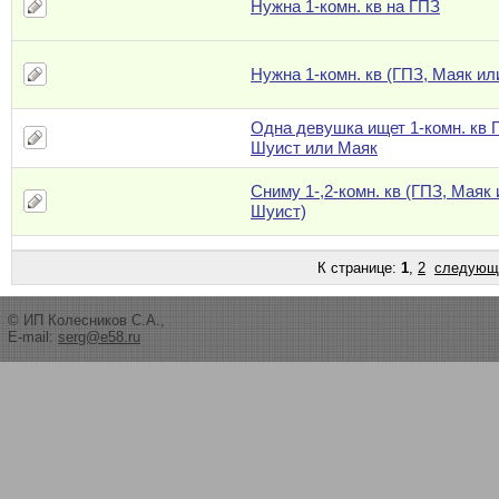
Нужна 1-комн. кв на ГПЗ
Нужна 1-комн. кв (ГПЗ, Маяк ил
Одна девушка ищет 1-комн. кв 
Шуист или Маяк
Сниму 1-,2-комн. кв (ГПЗ, Маяк
Шуист)
К странице:
1
,
2
следующ
© ИП Колесников С.А.,
E-mail:
serg@e58.ru