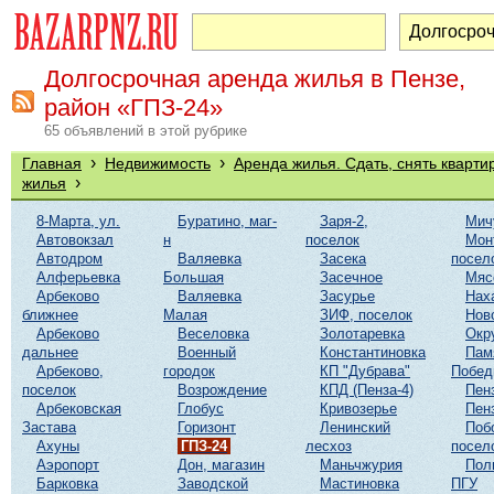
Долгосрочная аренда жилья в Пензе,
район «ГПЗ-24»
65 объявлений в этой рубрике
›
›
Главная
Недвижимость
Аренда жилья. Сдать, снять кварти
›
жилья
8-Марта, ул.
Буратино, маг-
Заря-2,
Мич
Автовокзал
н
поселок
Мон
Автодром
Валяевка
Засека
посел
Алферьевка
Большая
Засечное
Мяс
Арбеково
Валяевка
Засурье
Нах
ближнее
Малая
ЗИФ, поселок
Нов
Арбеково
Веселовка
Золотаревка
Окр
дальнее
Военный
Константиновка
Пам
Арбеково,
городок
КП "Дубрава"
Побе
поселок
Возрождение
КПД (Пенза-4)
Пен
Арбековская
Глобус
Кривозерье
Пен
Застава
Горизонт
Ленинский
Поб
Ахуны
ГПЗ-24
лесхоз
посел
Аэропорт
Дон, магазин
Маньчжурия
Пол
Барковка
Заводской
Мастиновка
ПГУ