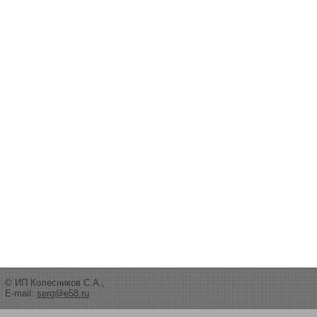
© ИП Колесников С.А.,
E-mail:
serg@e58.ru