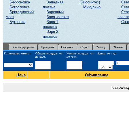
Бессоновка
Западная
(Биосинтез)
Све
Богословка
поляна
Мичурино
Сев
Бригадирский
Заречный
Сев
мост
Заря, совхоз
посел
Бугровка
Заря-1,
Сов
поселок
Заря-2,
поселок
Все из рубрики
Продажа
Покупка
Сдаю
Сниму
Обмен
Количество комнат
Общая площадь, от-
Жилая площадь, от-
Цена, от - до
до кв.м.
до кв.м.
-
-
-
Цена
Объявление
К страни