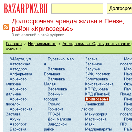
Долгосрочная аренда жилья в Пензе,
район «Кривозерье»
0 объявлений в этой рубрике
›
›
Главная
Недвижимость
Аренда жилья. Сдать, снять кварти
›
жилья
8-Марта, ул.
Буратино, маг-
Засека
Мон
Автовокзал
н
Засечное
посел
Автодром
Валяевка
Засурье
Мяс
Алферьевка
Большая
ЗИФ, поселок
Нах
Арбеково
Валяевка
Золотаревка
Нов
ближнее
Малая
Константиновка
Окр
Арбеково
Веселовка
КП "Дубрава"
Пам
дальнее
Военный
КПД (Пенза-4)
Побед
Арбеково,
городок
Кривозерье
Пенз
поселок
Глобус
Ленинский
Пенз
Арбековская
Горизонт
лесхоз
Поб
Застава
ГПЗ-24
Маньчжурия
посел
Ахуны
Дон, магазин
Мастиновка
Пол
Аэропорт
Заводской
Маяк
ПГУ
Барковка
район
Медпрепараты
Рай