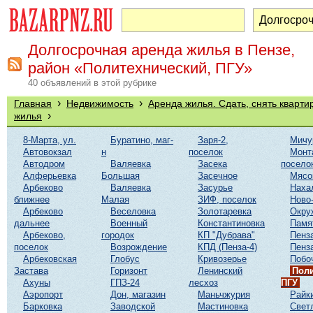
Долгосрочная аренда жилья в Пензе,
район «Политехнический, ПГУ»
40 объявлений в этой рубрике
›
›
Главная
Недвижимость
Аренда жилья. Сдать, снять кварти
›
жилья
8-Марта, ул.
Буратино, маг-
Заря-2,
Мичу
Автовокзал
н
поселок
Монт
Автодром
Валяевка
Засека
посело
Алферьевка
Большая
Засечное
Мясо
Арбеково
Валяевка
Засурье
Наха
ближнее
Малая
ЗИФ, поселок
Ново
Арбеково
Веселовка
Золотаревка
Окру
дальнее
Военный
Константиновка
Памя
Арбеково,
городок
КП "Дубрава"
Пенз
поселок
Возрождение
КПД (Пенза-4)
Пенз
Арбековская
Глобус
Кривозерье
Побо
Застава
Горизонт
Ленинский
Поли
Ахуны
ГПЗ-24
лесхоз
ПГУ
Аэропорт
Дон, магазин
Маньчжурия
Райк
Барковка
Заводской
Мастиновка
Свет