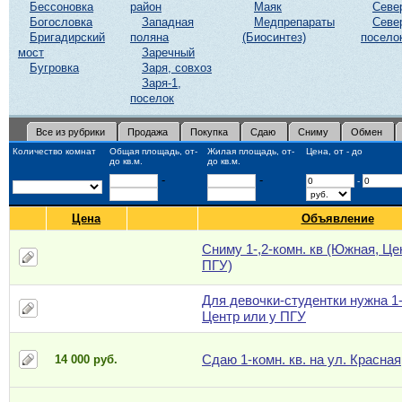
Бессоновка
район
Маяк
Севе
Богословка
Западная
Медпрепараты
Севе
Бригадирский
поляна
(Биосинтез)
посело
мост
Заречный
Бугровка
Заря, совхоз
Заря-1,
поселок
Все из рубрики
Продажа
Покупка
Сдаю
Сниму
Обмен
Количество комнат
Общая площадь, от-
Жилая площадь, от-
Цена, от - до
до кв.м.
до кв.м.
-
-
-
Цена
Объявление
Сниму 1-,2-комн. кв (Южная, Це
ПГУ)
Для девочки-студентки нужна 1-
Центр или у ПГУ
Сдаю 1-комн. кв. на ул. Красная
14 000 руб.