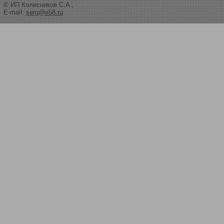
© ИП Колесников С.А.,
E-mail:
serg@e58.ru