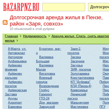
Долгосрочная аренда жилья в Пензе,
район «Заря, совхоз»
10 объявлений в этой рубрике
›
›
Главная
Недвижимость
Аренда жилья. Сдать, снять кварти
›
жилья
8-Марта, ул.
Буратино, маг-
Заря-2,
Мич
Автовокзал
н
поселок
Мон
Автодром
Валяевка
Засека
посел
Алферьевка
Большая
Засечное
Мяс
Арбеково
Валяевка
Засурье
Нах
ближнее
Малая
ЗИФ, поселок
Нов
Арбеково
Веселовка
Золотаревка
Окр
дальнее
Военный
Константиновка
Пам
Арбеково,
городок
КП "Дубрава"
Побе
поселок
Возрождение
КПД (Пенза-4)
Пен
Арбековская
Глобус
Кривозерье
Пен
Застава
Горизонт
Ленинский
Поб
Ахуны
ГПЗ-24
лесхоз
посел
Аэропорт
Дон, магазин
Маньчжурия
Пол
Барковка
Заводской
Мастиновка
ПГУ