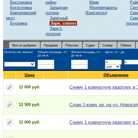
Бессоновка
район
Маяк
Рай
Богословка
Западная
Медпрепараты
Све
Бригадирский
поляна
(Биосинтез)
Сев
мост
Заречный
Сев
Бугровка
Заря, совхоз
посел
Заря-1,
поселок
Все из рубрики
Продажа
Покупка
Сдаю
Сниму
Обмен
Количество комнат
Общая площадь, от-
Жилая площадь, от-
Цена, от - до
до кв.м.
до кв.м.
-
-
-
Цена
Объявление
Сниму 1 комнатную квартиру в 
12 000 руб.
Сдаю 1-комн. кв. на ул. Новосе
12 500 руб.
Сниму 1 комнатную квартиру в 
12 000 руб.