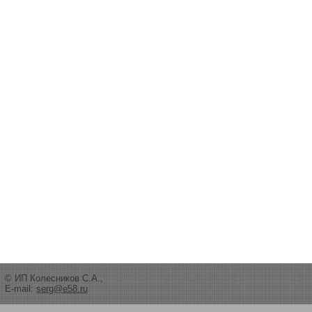
© ИП Колесников С.А.,
E-mail:
serg@e58.ru