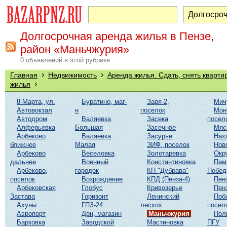
Долгосрочная аренда жилья в Пензе,
район «Маньчжурия»
0 объявлений в этой рубрике
›
›
Главная
Недвижимость
Аренда жилья. Сдать, снять кварти
›
жилья
8-Марта, ул.
Буратино, маг-
Заря-2,
Мич
Автовокзал
н
поселок
Мон
Автодром
Валяевка
Засека
посел
Алферьевка
Большая
Засечное
Мяс
Арбеково
Валяевка
Засурье
Нах
ближнее
Малая
ЗИФ, поселок
Нов
Арбеково
Веселовка
Золотаревка
Окр
дальнее
Военный
Константиновка
Пам
Арбеково,
городок
КП "Дубрава"
Побе
поселок
Возрождение
КПД (Пенза-4)
Пен
Арбековская
Глобус
Кривозерье
Пен
Застава
Горизонт
Ленинский
Поб
Ахуны
ГПЗ-24
лесхоз
посел
Аэропорт
Дон, магазин
Маньчжурия
Пол
Барковка
Заводской
Мастиновка
ПГУ