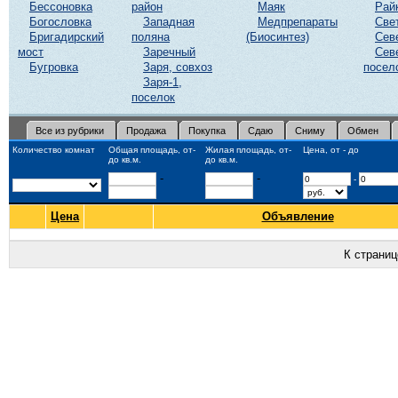
Бессоновка
район
Маяк
Рай
Богословка
Западная
Медпрепараты
Све
Бригадирский
поляна
(Биосинтез)
Сев
мост
Заречный
Сев
Бугровка
Заря, совхоз
посел
Заря-1,
поселок
Все из рубрики
Продажа
Покупка
Сдаю
Сниму
Обмен
Количество комнат
Общая площадь, от-
Жилая площадь, от-
Цена, от - до
до кв.м.
до кв.м.
-
-
-
Цена
Объявление
К страни