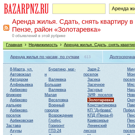
Аренда жилья. Сдать, снять квартиру в
Пензе, район «Золотаревка»
0 объявлений в этой рубрике
›
›
Главная
Недвижимость
Аренда жилья. Сдать, снять кварти
Аренда жилья по часам, по суткам
Долгосрочна
613
8-Марта, ул.
Буратино, маг-
Заря-2,
Мич
Автовокзал
н
поселок
Мон
Автодром
Валяевка
Засека
посел
Алферьевка
Большая
Засечное
Мяс
Арбеково
Валяевка
Засурье
Нах
ближнее
Малая
ЗИФ, поселок
Нов
Арбеково
Веселовка
Золотаревка
Окр
дальнее
Военный
Константиновка
Пам
Арбеково,
городок
КП "Дубрава"
Побе
поселок
Возрождение
КПД (Пенза-4)
Пен
Арбековская
Глобус
Кривозерье
Пен
Застава
Горизонт
Ленинский
Поб
Ахуны
ГПЗ-24
лесхоз
посел