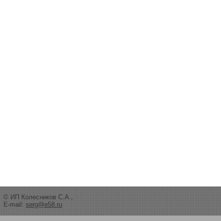
© ИП Колесников С.А.,
E-mail:
serg@e58.ru