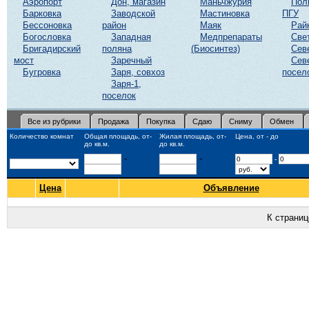
Аэропорт
Дон, магазин
Маньчжурия
Пол
Барковка
Заводской
Мастиновка
ПГУ
Бессоновка
район
Маяк
Рай
Богословка
Западная
Медпрепараты
Све
Бригадирский
поляна
(Биосинтез)
Сев
мост
Заречный
Сев
Бугровка
Заря, совхоз
посел
Заря-1,
поселок
Все из рубрики
Продажа
Покупка
Сдаю
Сниму
Обмен
Количество комнат
Общая площадь, от-
Жилая площадь, от-
Цена, от - до
до кв.м.
до кв.м.
-
-
-
Цена
Объявление
К страни