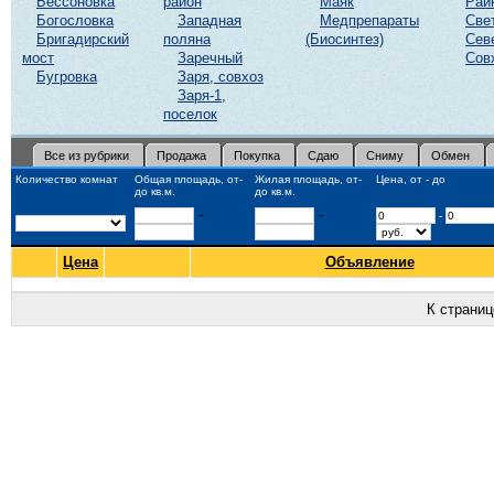
Бессоновка
район
Маяк
Рай
Богословка
Западная
Медпрепараты
Све
Бригадирский
поляна
(Биосинтез)
Сев
мост
Заречный
Сов
Бугровка
Заря, совхоз
Заря-1,
поселок
Все из рубрики
Продажа
Покупка
Сдаю
Сниму
Обмен
Количество комнат
Общая площадь, от-
Жилая площадь, от-
Цена, от - до
до кв.м.
до кв.м.
-
-
-
Цена
Объявление
К страни