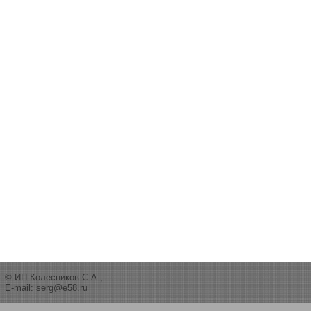
© ИП Колесников С.А.,
E-mail:
serg@e58.ru