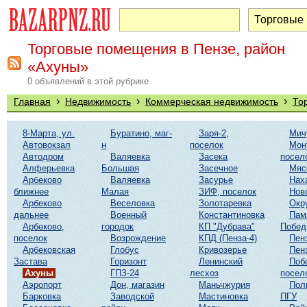
Торговые помещения в Пензе, район
«Ахуны»
0 объявлений в этой рубрике
›
›
›
Главная
Недвижимость
Коммерческая недвижимость
То
8-Марта, ул.
Буратино, маг-
Заря-2,
Мич
Автовокзал
н
поселок
Мон
Автодром
Валяевка
Засека
посел
Алферьевка
Большая
Засечное
Мяс
Арбеково
Валяевка
Засурье
Нах
ближнее
Малая
ЗИФ, поселок
Нов
Арбеково
Веселовка
Золотаревка
Окр
дальнее
Военный
Константиновка
Пам
Арбеково,
городок
КП "Дубрава"
Побе
поселок
Возрождение
КПД (Пенза-4)
Пен
Арбековская
Глобус
Кривозерье
Пен
Застава
Горизонт
Ленинский
Поб
Ахуны
ГПЗ-24
лесхоз
посел
Аэропорт
Дон, магазин
Маньчжурия
Пол
Барковка
Заводской
Мастиновка
ПГУ