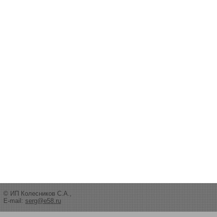
© ИП Колесников С.А.,
E-mail:
serg@e58.ru