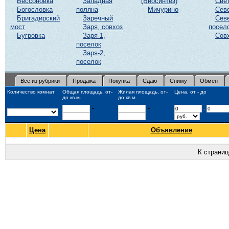
Бессоновка
Западная
(Биосинтез)
Све
Богословка
поляна
Мичурино
Сев
Бригадирский
Заречный
Сев
мост
Заря, совхоз
посел
Бугровка
Заря-1,
Сов
поселок
Заря-2,
поселок
Все из рубрики
Продажа
Покупка
Сдаю
Сниму
Обмен
Количество комнат
Общая площадь, от-
Жилая площадь, от-
Цена, от - до
до кв.м.
до кв.м.
-
-
-
Цена
Объявление
К страни