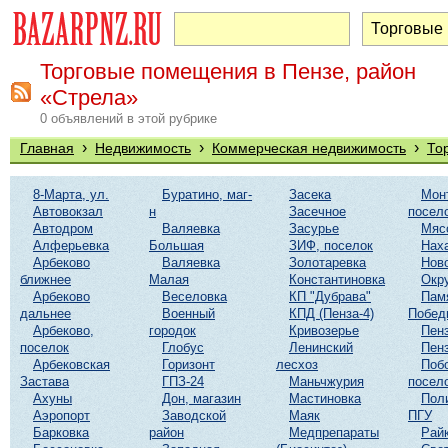
Торговые помещения в Пензе, район
«Стрела»
0 объявлений в этой рубрике
›
›
›
Главная
Недвижимость
Коммерческая недвижимость
То
8-Марта, ул.
Буратино, маг-
Засека
Мон
Автовокзал
н
Засечное
посел
Автодром
Валяевка
Засурье
Мяс
Алферьевка
Большая
ЗИФ, поселок
Нах
Арбеково
Валяевка
Золотаревка
Нов
ближнее
Малая
Константиновка
Окр
Арбеково
Веселовка
КП "Дубрава"
Пам
дальнее
Военный
КПД (Пенза-4)
Побед
Арбеково,
городок
Кривозерье
Пенз
поселок
Глобус
Ленинский
Пенз
Арбековская
Горизонт
лесхоз
Поб
Застава
ГПЗ-24
Маньчжурия
посел
Ахуны
Дон, магазин
Мастиновка
Пол
Аэропорт
Заводской
Маяк
ПГУ
Барковка
район
Медпрепараты
Рай