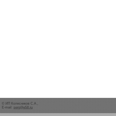
© ИП Колесников С.А.,
E-mail:
serg@e58.ru