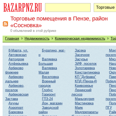
Торговые помещения в Пензе, район
«Сосновка»
0 объявлений в этой рубрике
›
›
›
Главная
Недвижимость
Коммерческая недвижимость
То
8-Марта, ул.
Буратино, маг-
Засека
Мон
Автовокзал
н
Засечное
посел
Автодром
Валяевка
Засурье
Мяс
Алферьевка
Большая
ЗИФ, поселок
Нах
Арбеково
Валяевка
Золотаревка
Нов
ближнее
Малая
Константиновка
Окр
Арбеково
Веселовка
КП "Дубрава"
Пам
дальнее
Военный
КПД (Пенза-4)
Побед
Арбеково,
городок
Кривозерье
Пенз
поселок
Глобус
Ленинский
Пенз
Арбековская
Горизонт
лесхоз
Поб
Застава
ГПЗ-24
Маньчжурия
посел
Ахуны
Дон, магазин
Мастиновка
Пол
Аэропорт
Заводской
Маяк
ПГУ
Барковка
район
Медпрепараты
Рай