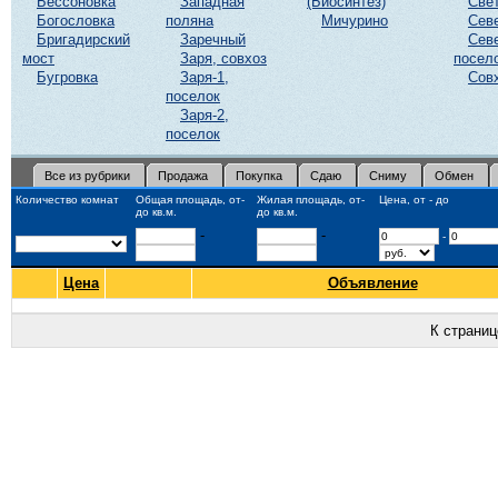
Бессоновка
Западная
(Биосинтез)
Све
Богословка
поляна
Мичурино
Сев
Бригадирский
Заречный
Сев
мост
Заря, совхоз
посел
Бугровка
Заря-1,
Сов
поселок
Заря-2,
поселок
Все из рубрики
Продажа
Покупка
Сдаю
Сниму
Обмен
Количество комнат
Общая площадь, от-
Жилая площадь, от-
Цена, от - до
до кв.м.
до кв.м.
-
-
-
Цена
Объявление
К страни