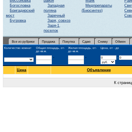
Бессоновка
район
Маяк
Рай
Богословка
Западная
Медпрепараты
Све
Бригадирский
поляна
(Биосинтез)
Сев
мост
Заречный
Сов
Бугровка
Заря, совхоз
Заря-1,
поселок
Все из рубрики
Продажа
Покупка
Сдаю
Сниму
Обмен
Количество комнат
Общая площадь, от-
Жилая площадь, от-
Цена, от - до
до кв.м.
до кв.м.
-
-
-
Цена
Объявление
К страни