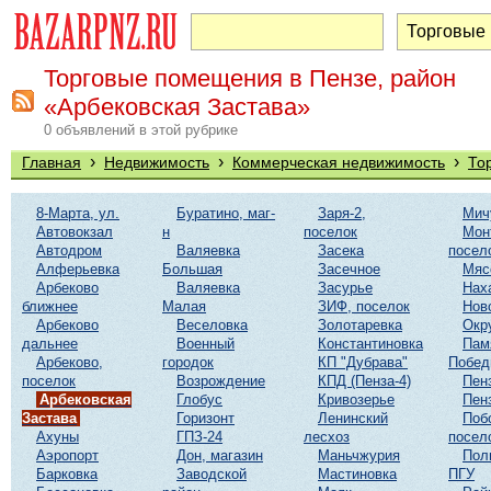
Торговые помещения в Пензе, район
«Арбековская Застава»
0 объявлений в этой рубрике
›
›
›
Главная
Недвижимость
Коммерческая недвижимость
То
8-Марта, ул.
Буратино, маг-
Заря-2,
Мич
Автовокзал
н
поселок
Мон
Автодром
Валяевка
Засека
посел
Алферьевка
Большая
Засечное
Мяс
Арбеково
Валяевка
Засурье
Нах
ближнее
Малая
ЗИФ, поселок
Нов
Арбеково
Веселовка
Золотаревка
Окр
дальнее
Военный
Константиновка
Пам
Арбеково,
городок
КП "Дубрава"
Побе
поселок
Возрождение
КПД (Пенза-4)
Пен
Арбековская
Глобус
Кривозерье
Пен
Застава
Горизонт
Ленинский
Поб
Ахуны
ГПЗ-24
лесхоз
посел
Аэропорт
Дон, магазин
Маньчжурия
Пол
Барковка
Заводской
Мастиновка
ПГУ