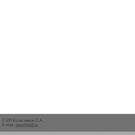
© ИП Колесников С.А.,
E-mail:
serg@e58.ru