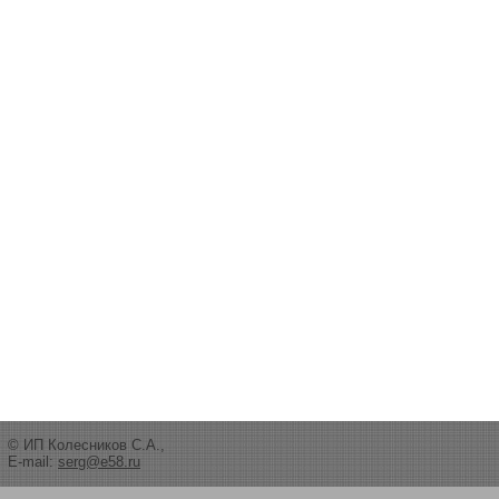
© ИП Колесников С.А.,
E-mail:
serg@e58.ru