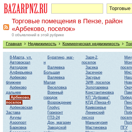
Торговые помещения в Пензе, район
«Арбеково, поселок»
0 объявлений в этой рубрике
›
›
›
Главная
Недвижимость
Коммерческая недвижимость
То
8-Марта, ул.
Буратино, маг-
Заря-2,
Мич
Автовокзал
н
поселок
Мон
Автодром
Валяевка
Засека
посел
Алферьевка
Большая
Засечное
Мяс
Арбеково
Валяевка
Засурье
Нах
ближнее
Малая
ЗИФ, поселок
Нов
Арбеково
Веселовка
Золотаревка
Окр
дальнее
Военный
Константиновка
Пам
Арбеково,
городок
КП "Дубрава"
Побе
поселок
Возрождение
КПД (Пенза-4)
Пен
Арбековская
Глобус
Кривозерье
Пен
Застава
Горизонт
Ленинский
Поб
Ахуны
ГПЗ-24
лесхоз
посел
Аэропорт
Дон, магазин
Маньчжурия
Пол
Барковка
Заводской
Мастиновка
ПГУ