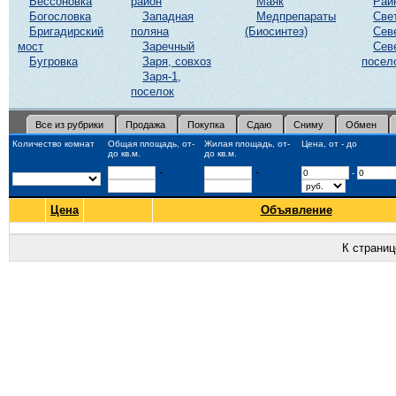
Бессоновка
район
Маяк
Рай
Богословка
Западная
Медпрепараты
Све
Бригадирский
поляна
(Биосинтез)
Сев
мост
Заречный
Сев
Бугровка
Заря, совхоз
посел
Заря-1,
поселок
Все из рубрики
Продажа
Покупка
Сдаю
Сниму
Обмен
Количество комнат
Общая площадь, от-
Жилая площадь, от-
Цена, от - до
до кв.м.
до кв.м.
-
-
-
Цена
Объявление
К страни